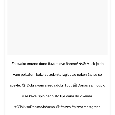
Za ovako tmurne dane čuvam ove šarene! 🍀🐞 A i ok je da
vam pokažem kako su zelenke izgledale nakon što su se
spekle. 😋 Dobra vam srijeda dobri ljudi. 🤗 Danas sam duplo
više kave ispio nego što li je dana do vikenda.
#OTakvimDanimaJaVama 😥 #pizza #pizzatime #green