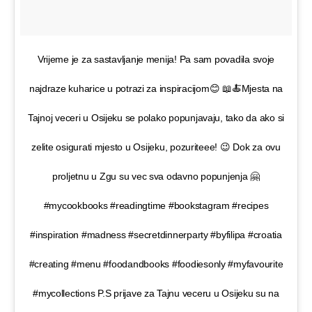
Vrijeme je za sastavljanje menija! Pa sam povadila svoje
najdraze kuharice u potrazi za inspiracijom😊 📖🍝Mjesta na
Tajnoj veceri u Osijeku se polako popunjavaju, tako da ako si
zelite osigurati mjesto u Osijeku, pozuriteee! 😉 Dok za ovu
proljetnu u Zgu su vec sva odavno popunjenja 🤗
#mycookbooks #readingtime #bookstagram #recipes
#inspiration #madness #secretdinnerparty #byfilipa #croatia
#creating #menu #foodandbooks #foodiesonly #myfavourite
#mycollections P.S prijave za Tajnu veceru u Osijeku su na