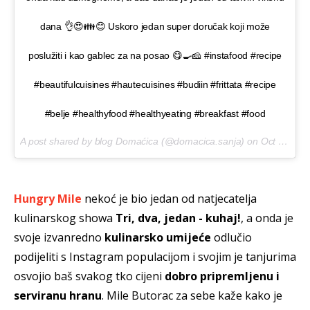
dana 👌😍👪😊 Uskoro jedan super doručak koji može
poslužiti i kao gablec za na posao 😋🍳🧀 #instafood #recipe
#beautifulcuisines #hautecuisines #budiin #frittata #recipe
#belje #healthyfood #healthyeating #breakfast #food
A post shared by blog Domaćica (@domacica.sanja) on
Oct 23, 2016 at 1:41am PDT
Hungry Mile
nekoć je bio jedan od natjecatelja
kulinarskog showa
Tri, dva, jedan - kuhaj!
, a onda je
svoje izvanredno
kulinarsko umijeće
odlučio
podijeliti s Instagram populacijom i svojim je tanjurima
osvojio baš svakog tko cijeni
dobro pripremljenu i
serviranu hranu
. Mile Butorac za sebe kaže kako je