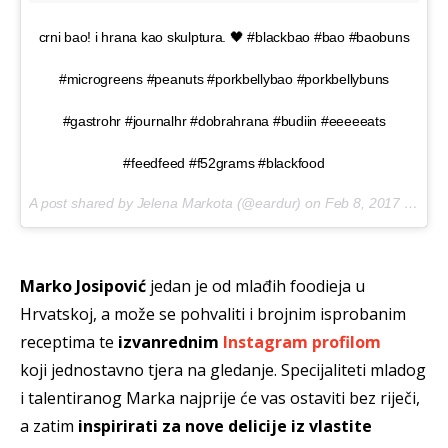
crni bao! i hrana kao skulptura. 🖤 #blackbao #bao #baobuns
#microgreens #peanuts #porkbellybao #porkbellybuns
#gastrohr #journalhr #dobrahrana #budiin #eeeeeats
#feedfeed #f52grams #blackfood
A post shared by Jelena Markota (@eardur) on
Feb 8, 2017 at 7:58am PST
Marko Josipović
jedan je od mlađih foodieja u
Hrvatskoj, a može se pohvaliti i brojnim isprobanim
receptima te
izvanrednim
Instagram profilom
koji jednostavno tjera na gledanje. Specijaliteti mladog
i talentiranog Marka najprije će vas ostaviti bez riječi,
a zatim
inspirirati za nove delicije iz vlastite