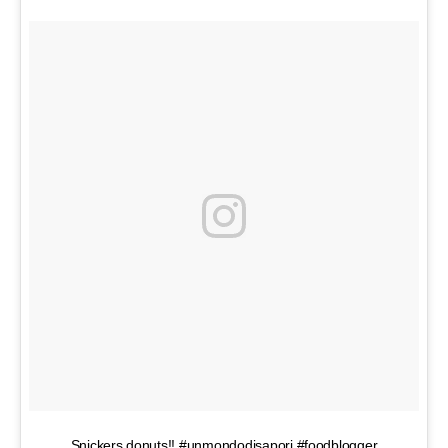
Snickers donuts!! #unmondodisapori #foodblogger