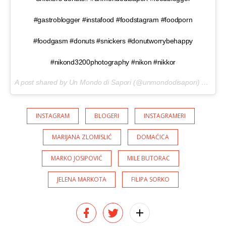
#gastroblogger #instafood #foodstagram #foodporn
#foodgasm #donuts #snickers #donutworrybehappy
#nikond3200photography #nikon #nikkor
A post shared by Un Mondo di Sapori (@unmondodisapori) on
Feb 
INSTAGRAM
BLOGERI
INSTAGRAMERI
MARIJANA ZLOMISLIĆ
DOMAĆICA
MARKO JOSIPOVIĆ
MILE BUTORAC
JELENA MARKOTA
FILIPA SORKO