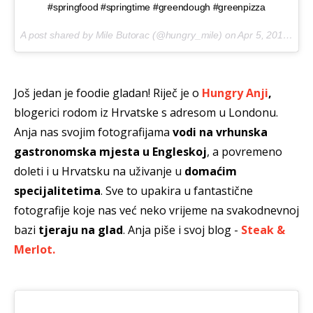
#springfood #springtime #greendough #greenpizza
A post shared by Mile Butorac (@hungry_mile) on
Apr 5, 2017 at 6:31am PDT
Još jedan je foodie gladan! Riječ je o
Hungry Anji
,
blogerici rodom iz Hrvatske s adresom u Londonu.
Anja nas svojim fotografijama
vodi na vrhunska
gastronomska mjesta u Engleskoj
, a povremeno
doleti i u Hrvatsku na uživanje u
domaćim
specijalitetima
. Sve to upakira u fantastične
fotografije koje nas već neko vrijeme na svakodnevnoj
bazi
tjeraju na glad
. Anja piše i svoj blog -
Steak &
Merlot.