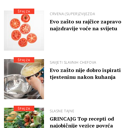
ŠPAJZA
CRVENA (SUPER)ZVIJEZDA
Evo zašto su rajčice zapravo
najzdravije voće na svijetu
ŠPAJZA
SAVJETI SLAVNIH CHEFOVA
Evo zašto nije dobro ispirati
tjesteninu nakon kuhanja
ŠPAJZA
SLASNE TAJNE
GRINCAJG Top recepti od
najobičnije vezice povrća