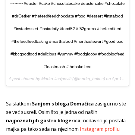
🥕🥕🥕 #easter #cake #chocolatecake #eastercake #chocolate
#drOetker #thefeedfeedchocolate #food #dessert #instafood
#instadessert #instadaily #food52 #f52grams #thefeedfeed
#thefeedfeedbaking #marthafood #marthastewart #goodfood
#bbcgoodfood #delicious #yummy #foodglooby #foodblogfeed
#feastmash #thebakefeed
A post shared by Marko Josipović (@marko_bakes) on
Apr 13, 2017 at 11:23pm PDT
Sa slatkom
Sanjom s bloga Domaćica
zasigurno ste
se već susreli. Osim što je jedna od naših
najpoznatijih gastro blogerica
, nedavno je postala
majka pa tako sada na njezinom
Instagram profilu