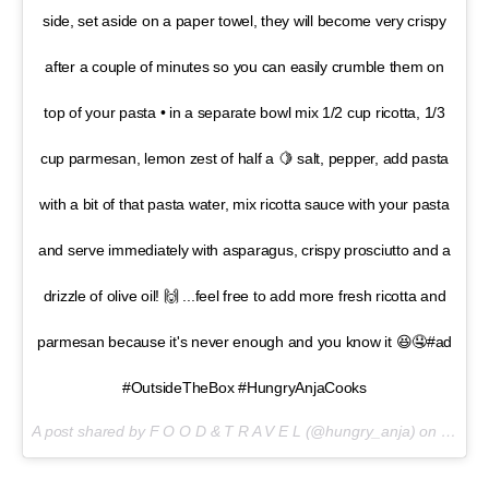
side, set aside on a paper towel, they will become very crispy
after a couple of minutes so you can easily crumble them on
top of your pasta • in a separate bowl mix 1/2 cup ricotta, 1/3
cup parmesan, lemon zest of half a 🍋 salt, pepper, add pasta
with a bit of that pasta water, mix ricotta sauce with your pasta
and serve immediately with asparagus, crispy prosciutto and a
drizzle of olive oil! 🙌 ...feel free to add more fresh ricotta and
parmesan because it's never enough and you know it 😆🤤#ad
#OutsideTheBox #HungryAnjaCooks
A post shared by F O O D & T R A V E L (@hungry_anja) on
Mar 14