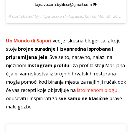
tajnavecera.byfilipa@gmail.com 🍽
A post shared by Filipa Sorko (@filipaasorko) on
Mar 30, 2017 at 8:25am PDT
Un Mondo di Sapori
već je iskusna blogerica iz koje
stoje
brojne suradnje i izvanredna isprobana i
pripremljena jela
. Sve se to, naravno, nalazi na
njezinom
Instagram profilu
. Iza profila stoji Marijana
čija bi vam iskustva iz brojnih hrvatskih restorana
mogla pomoći kod biranja mjesta za najfiniji ručak dok
će vas recepti koje objavljuje na
istoimenom blogu
oduševiti i inspirirati za
sve samo ne klasične
prave
male gozbe.