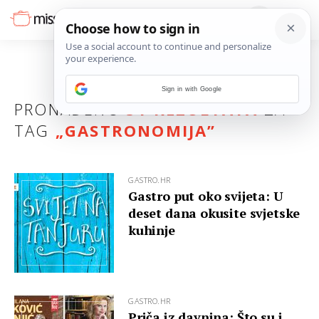
Sign in with Google
PRONAĐENO
51 REZULTATA
ZA
TAG
„
GASTRONOMIJA
”
GASTRO.HR
Gastro put oko svijeta: U
deset dana okusite svjetske
kuhinje
GASTRO.HR
Priča iz davnina: Što su i