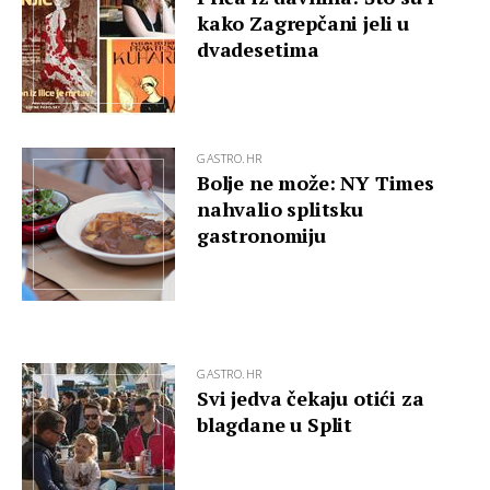
kako Zagrepčani jeli u
dvadesetima
GASTRO.HR
Bolje ne može: NY Times
nahvalio splitsku
gastronomiju
GASTRO.HR
Svi jedva čekaju otići za
blagdane u Split