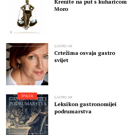
Krenite na put s kuharicom
Moro
GASTRO.HR
Crtežima osvaja gastro
svijet
ŠPAJZA
GASTRO.HR
Leksikon gastronomijei
podrumarstva