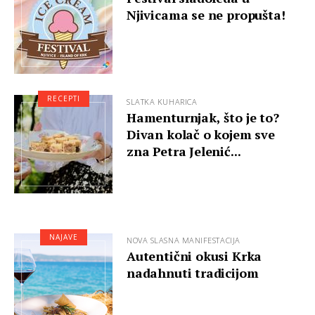
Njivicama se ne propušta!
RECEPTI
SLATKA KUHARICA
Hamenturnjak, što je to?
Divan kolač o kojem sve
zna Petra Jelenić...
NAJAVE
NOVA SLASNA MANIFESTACIJA
Autentični okusi Krka
nadahnuti tradicijom