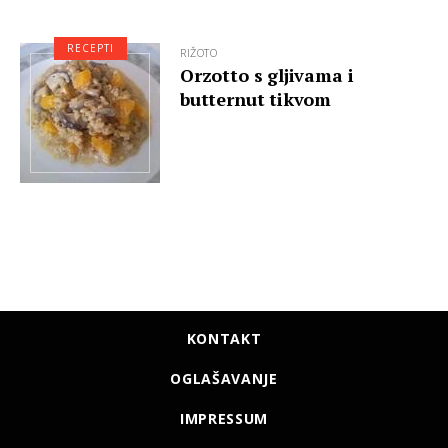
RECEPTI
RIŽOTO
Orzotto s gljivama i
butternut tikvom
KONTAKT
OGLAŠAVANJE
IMPRESSUM