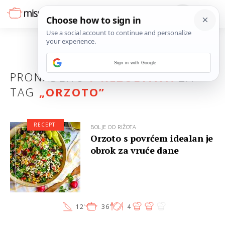
Sign in with Google
PRONAĐENO
7 REZULTATA
ZA
TAG
„
ORZOTO
”
RECEPTI
BOLJE OD RIŽOTA
Orzoto s povrćem idealan je
obrok za vruće dane
12'
36'
4