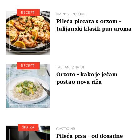
RECEPTI
NA NOVE NAČINE
Pileća piccata s orzom -
talijanski klasik pun aroma
RECEPTI
TALIJANI ZNAJU!
Orzoto - kako je ječam
postao nova riža
ŠPAJZA
GASTRO.HR
Pileća prsa - od dosadne