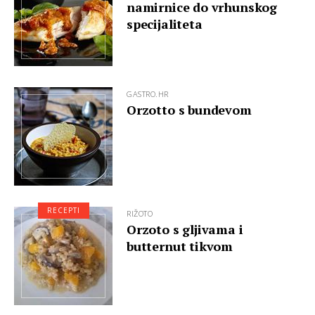
namirnice do vrhunskog
specijaliteta
GASTRO.HR
Orzotto s bundevom
RECEPTI
RIŽOTO
Orzoto s gljivama i
butternut tikvom