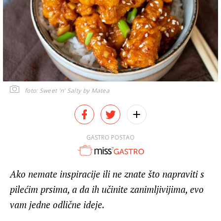
foto: Sweet 'n' Salty by Matea
GASTRO POSTAO
Ako nemate inspiracije ili ne znate što napraviti s
pilećim prsima, a da ih učinite zanimljivijima, evo
vam jedne odlične ideje.