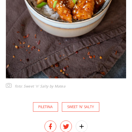
foto: Sweet 'n' Salty by Matea
PILETINA
SWEET 'N' SALTY