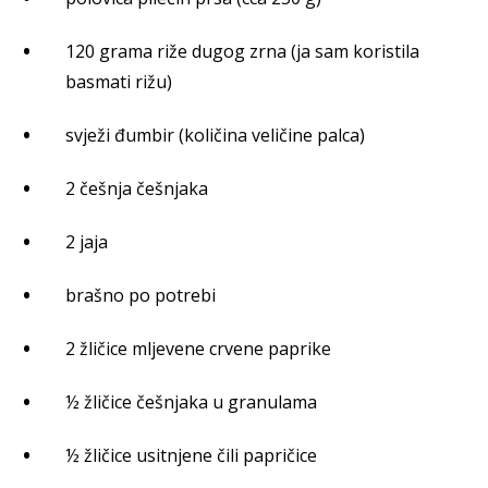
120 grama riže dugog zrna (ja sam koristila
basmati rižu)
svježi đumbir (količina veličine palca)
2 češnja češnjaka
2 jaja
brašno po potrebi
2 žličice mljevene crvene paprike
½ žličice češnjaka u granulama
½ žličice usitnjene čili papričice