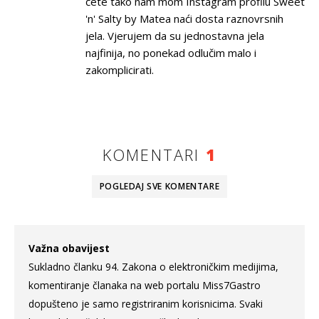
ćete tako nam mom Instagram profilu Sweet
'n' Salty by Matea naći dosta raznovrsnih
jela. Vjerujem da su jednostavna jela
najfinija, no ponekad odlučim malo i
zakomplicirati.
KOMENTARI
1
POGLEDAJ SVE
KOMENTARE
Važna obavijest
Sukladno članku 94. Zakona o elektroničkim medijima,
komentiranje članaka na web portalu Miss7Gastro
dopušteno je samo registriranim korisnicima. Svaki