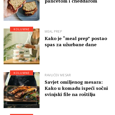
pancetom i cheddarom
KOLUMNE
MEAL PREP
Kako je “meal prep” postao
spas za užurbane dane
KOLUMNE
RAVLIĆEV MESAR
Savjet omiljenog mesara:
Kako u komadu ispeći sočni
svinjski file na roštilju