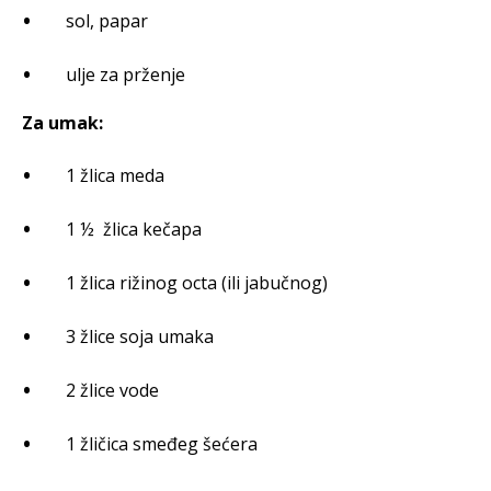
sol, papar
ulje za prženje
Za umak:
1 žlica meda
1 ½ žlica kečapa
1 žlica rižinog octa (ili jabučnog)
3 žlice soja umaka
2 žlice vode
1 žličica smeđeg šećera