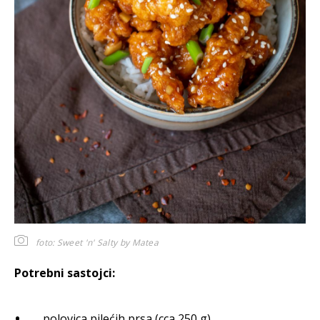
foto: Sweet 'n' Salty by Matea
Potrebni sastojci:
polovica pilećih prsa (cca 250 g)