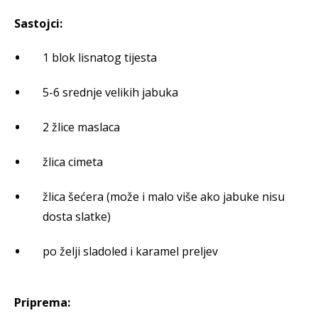
Sastojci:
1 blok lisnatog tijesta
5-6 srednje velikih jabuka
2 žlice maslaca
žlica cimeta
žlica šećera (može i malo više ako jabuke nisu
dosta slatke)
po želji sladoled i karamel preljev
Priprema: