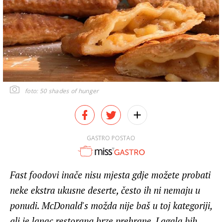
foto: 50 shades of hunger
GASTRO POSTAO
Fast foodovi inače nisu mjesta gdje možete probati
neke ekstra ukusne deserte, često ih ni nemaju u
ponudi. McDonald's možda nije baš u toj kategoriji,
ali je lanac restorana brze prehrane. Lagala bih