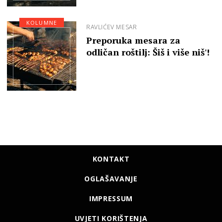
KOLUMNE
RAVLIĆEV MESAR
Preporuka mesara za
odličan roštilj: Šiš i više niš'!
KONTAKT
OGLAŠAVANJE
IMPRESSUM
UVJETI KORIŠTENJA