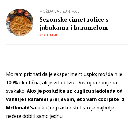
MOŽDA VAS ZANIMA...
Sezonske cimet rolice s
jabukama i karamelom
KOLUMNE
Moram priznati da je eksperiment uspio; možda nije
100% identična, ali je vrlo blizu. Dostojna zamjena
svakako!
Ako je poslužite uz kuglicu sladoleda od
vanilije i karamel preljevom, eto vam cool pite iz
McDonald'sa
u kućnoj radinosti. I što je najbolje,
nećete dobiti samo jednu.