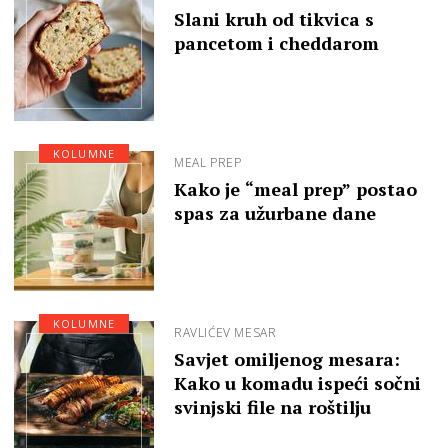
Slani kruh od tikvica s
pancetom i cheddarom
KOLUMNE
MEAL PREP
Kako je “meal prep” postao
spas za užurbane dane
KOLUMNE
RAVLIĆEV MESAR
Savjet omiljenog mesara:
Kako u komadu ispeći sočni
svinjski file na roštilju