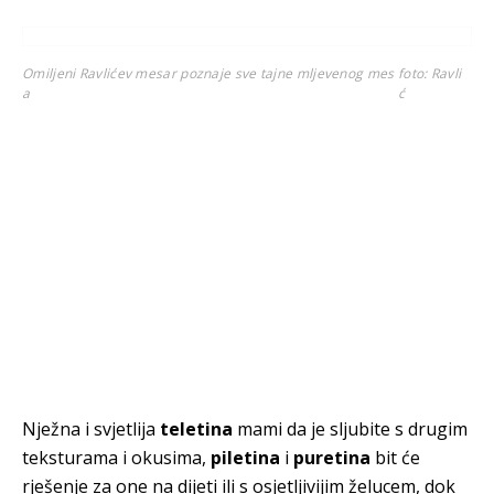
Omiljeni Ravlićev mesar poznaje sve tajne mljevenog mes
foto: Ravli
a
ć
Nježna i svjetlija
teletina
mami da je sljubite s drugim
teksturama i okusima,
piletina
i
puretina
bit će
rješenje za one na dijeti ili s osjetljivijim želucem, dok