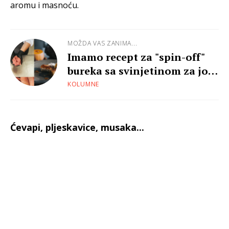
aromu i masnoću.
MOŽDA VAS ZANIMA...
Imamo recept za "spin-off"
bureka sa svinjetinom za još
sočniju pitu
KOLUMNE
Ćevapi, pljeskavice, musaka...