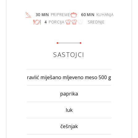
30 MIN
PRIPREME
60 MIN
KUHANJA
4
PORCIJA
SREDNJE
SASTOJCI
ravlić miješano mljeveno meso 500 g
paprika
luk
češnjak