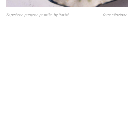
Zapečene punjene paprike by Ravlić
foto: silovinac