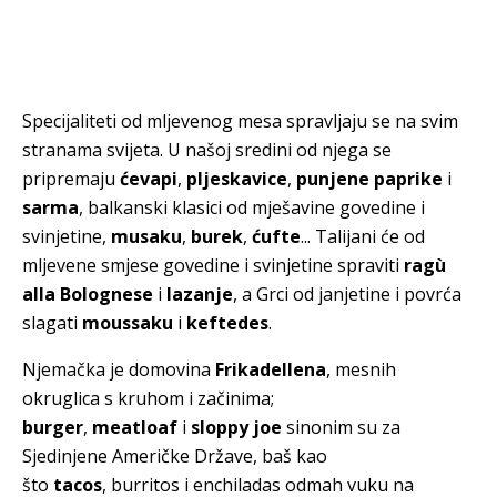
Specijaliteti od mljevenog mesa spravljaju se na svim
stranama svijeta. U našoj sredini od njega se
pripremaju
ćevapi
,
pljeskavice
,
punjene paprike
i
sarma
, balkanski klasici od mješavine govedine i
svinjetine,
musaku
,
burek
,
ćufte
... Talijani će od
mljevene smjese govedine i svinjetine spraviti
ragù
alla Bolognese
i
lazanje
, a Grci od janjetine i povrća
slagati
moussaku
i
keftedes
.
Njemačka je domovina
Frikadellena
, mesnih
okruglica s kruhom i začinima;
burger
,
meatloaf
i
sloppy joe
sinonim su za
Sjedinjene Američke Države, baš kao
što
tacos
, burritos i enchiladas odmah vuku na