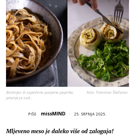
Bolonjez ili zapečene punjene paprike,
foto: Tomislav Štefanac
pitanje je sad...
missMIND
PIŠE
/
25. SRPNJA 2025.
Mljeveno meso je daleko više od zalogaja!