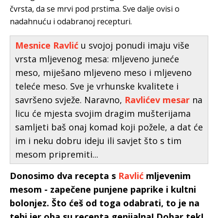
čvrsta, da se mrvi pod prstima. Sve dalje ovisi o
nadahnuću i odabranoj recepturi.
Mesnice Ravlić
u svojoj ponudi imaju više
vrsta mljevenog mesa: mljeveno juneće
meso, miješano mljeveno meso i mljeveno
teleće meso. Sve je vrhunske kvalitete i
savršeno svježe. Naravno,
Ravlićev mesar
na
licu će mjesta svojim dragim mušterijama
samljeti baš onaj komad koji požele, a dat će
im i neku dobru ideju ili savjet što s tim
mesom pripremiti...
Donosimo dva recepta s
Ravlić
mljevenim
mesom - zapečene punjene paprike i kultni
bolonjez. Što ćeš od toga odabrati, to je na
tebi jer oba su recepta genijalna! Dobar tek!