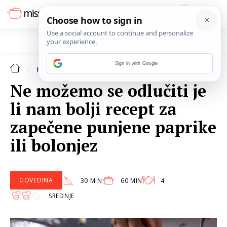
Sign in with Google
KOLUMNE
Ne možemo se odlučiti je
li nam bolji recept za
zapečene punjene paprike
ili bolonjez
GOVEDINA
30 MIN
60 MIN
4
SREDNJE