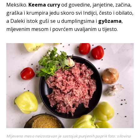
Meksiko.
Keema curry
od govedine, janjetine, začina,
graška i krumpira jedu skoro svi Indijci, često i obilato,
a Daleki istok guši se u dumplingsima i
gyōzama
,
mljevenim mesom i povrćem uvaljanim u tijesto.
Mljeveno meso neizostavan je sastojak punjenih paprik
foto: silovina