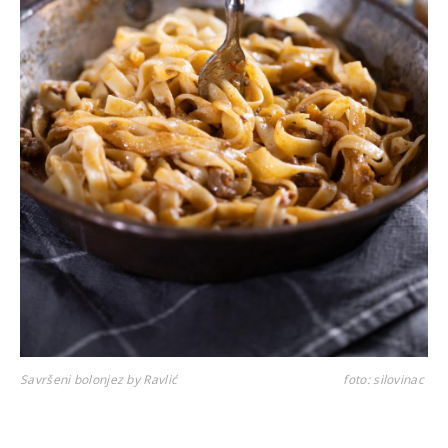
Savršeni bolonjez by Ravlić
foto: silovinac