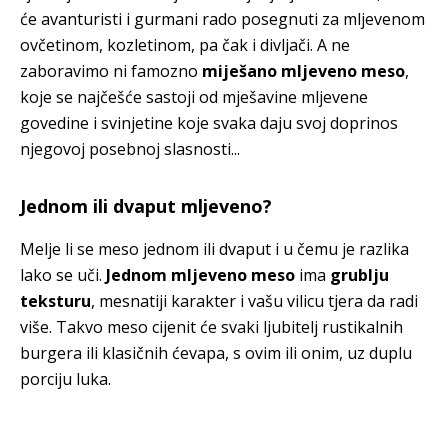
će avanturisti i gurmani rado posegnuti za mljevenom
ovčetinom, kozletinom, pa čak i divljači. A ne
zaboravimo ni famozno
miješano mljeveno meso
,
koje se najčešće sastoji od mješavine mljevene
govedine i svinjetine koje svaka daju svoj doprinos
njegovoj posebnoj slasnosti...
Jednom ili dvaput mljeveno?
Melje li se meso jednom ili dvaput i u čemu je razlika
lako se uči.
Jednom mljeveno meso
ima
grublju
teksturu
, mesnatiji karakter i vašu vilicu tjera da radi
više. Takvo meso cijenit će svaki ljubitelj rustikalnih
burgera ili klasičnih ćevapa, s ovim ili onim, uz duplu
porciju luka.