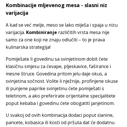
Kombinacije mljevenog mesa - slasni niz
varijacija
A kad se već melje, meso se lako miješa i spaja u nizu
varijacija.
Kombiniranje
različitih vrsta mesa nije
samo za one koji ne znaju odlučiti – to je prava
kulinarska strategija!
Pomiješate li govedinu sa svinjetinom dobit ćete
klasičnu smjesu za ćevape, pljeskavice, faširance i
mesne štruce. Govedina pritom jelu daje okus, a
svinjetina sočnost. Volite li nježnije, profinjene okuse
ili punjene paprike svinjetinu ćete pomiješati s
teletinom, a ako preferirate orijentalne specijalitete
poput kebaba i govedinu ćete obogatiti janjetinom.
U svakoj od ovih kombinacija dodaci poput slanine,
pancete, kobasica ili kosti od pršuta dat će dodatnu