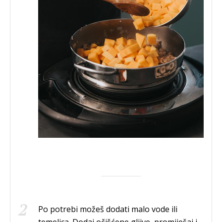
Po potrebi možeš dodati malo vode ili
temeljca. Dodaj očišćene gljive, promiješaj i