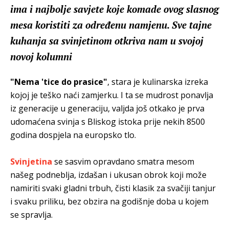
ima i najbolje savjete koje komade ovog slasnog
mesa koristiti za određenu namjenu. Sve tajne
kuhanja sa svinjetinom otkriva nam u svojoj
novoj kolumni
"Nema 'tice do prasice"
, stara je kulinarska izreka
kojoj je teško naći zamjerku. I ta se mudrost ponavlja
iz generacije u generaciju, valjda još otkako je prva
udomaćena svinja s Bliskog istoka prije nekih 8500
godina dospjela na europsko tlo.
Svinjetina
se sasvim opravdano smatra mesom
našeg podneblja, izdašan i ukusan obrok koji može
namiriti svaki gladni trbuh, čisti klasik za svačiji tanjur
i svaku priliku, bez obzira na godišnje doba u kojem
se spravlja.