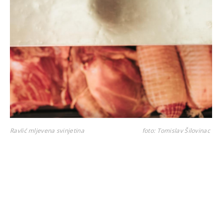
Ravlić mljevena svinjetina
foto: Tomislav Šilovinac