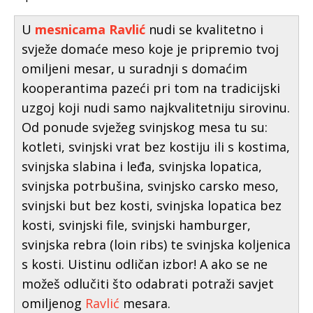
U
mesnicama Ravlić
nudi se kvalitetno i
svježe domaće meso koje je pripremio tvoj
omiljeni mesar, u suradnji s domaćim
kooperantima pazeći pri tom na tradicijski
uzgoj koji nudi samo najkvalitetniju sirovinu.
Od ponude svježeg svinjskog mesa tu su:
kotleti, svinjski vrat bez kostiju ili s kostima,
svinjska slabina i leđa, svinjska lopatica,
svinjska potrbušina, svinjsko carsko meso,
svinjski but bez kosti, svinjska lopatica bez
kosti, svinjski file, svinjski hamburger,
svinjska rebra (loin ribs) te svinjska koljenica
s kosti. Uistinu odličan izbor! A ako se ne
možeš odlučiti što odabrati potraži savjet
omiljenog
Ravlić
mesara.