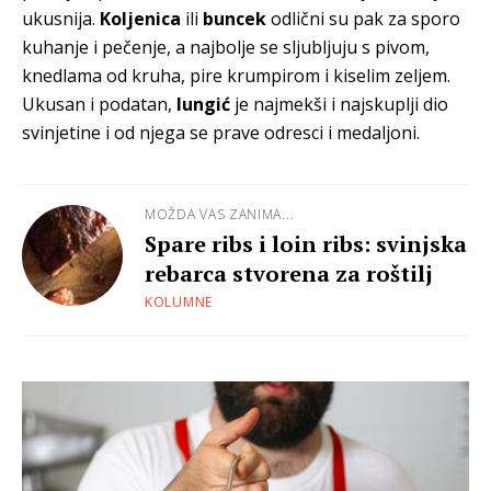
ukusnija.
Koljenica
ili
buncek
odlični su pak za sporo
kuhanje i pečenje, a najbolje se sljubljuju s pivom,
knedlama od kruha, pire krumpirom i kiselim zeljem.
Ukusan i podatan,
lungić
je najmekši i najskuplji dio
svinjetine i od njega se prave odresci i medaljoni.
MOŽDA VAS ZANIMA...
Spare ribs i loin ribs: svinjska
rebarca stvorena za roštilj
KOLUMNE