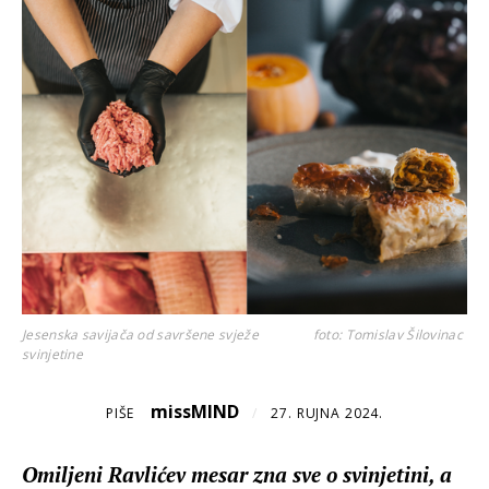
Jesenska savijača od savršene svježe
foto: Tomislav Šilovinac
svinjetine
missMIND
PIŠE
/
27. RUJNA 2024.
Omiljeni Ravlićev mesar zna sve o svinjetini, a