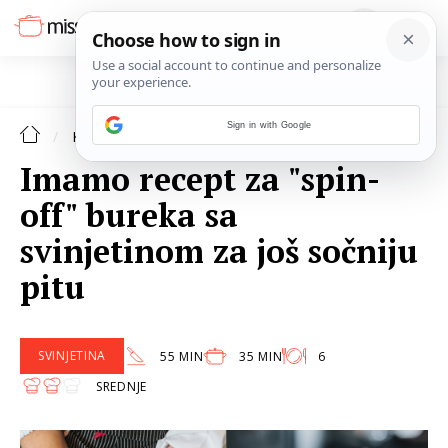
Sign in with Google
KOLUMNE
Imamo recept za "spin-
off" bureka sa
svinjetinom za još sočniju
pitu
SVINJETINA
55 MIN
35 MIN
6
SREDNJE