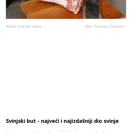
Ravlić svinjska rebra
foto: Tomislav Šilovinac
Svinjski but - najveći i najizdašniji dio svinje