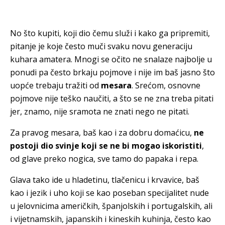
No što kupiti, koji dio čemu služi i kako ga pripremiti,
pitanje je koje često muči svaku novu generaciju
kuhara amatera. Mnogi se očito ne snalaze najbolje u
ponudi pa često brkaju pojmove i nije im baš jasno što
uopće trebaju tražiti od
mesara
. Srećom, osnovne
pojmove nije teško naučiti, a što se ne zna treba pitati
jer, znamo, nije sramota ne znati nego ne pitati.
Za pravog mesara, baš kao i za dobru domaćicu,
ne
postoji dio svinje koji se ne bi mogao iskoristiti
,
od glave preko nogica, sve tamo do papaka i repa.
Glava tako ide u hladetinu, tlačenicu i krvavice, baš
kao i jezik i uho koji se kao poseban specijalitet nude
u jelovnicima američkih, španjolskih i portugalskih, ali
i vijetnamskih, japanskih i kineskih kuhinja, često kao