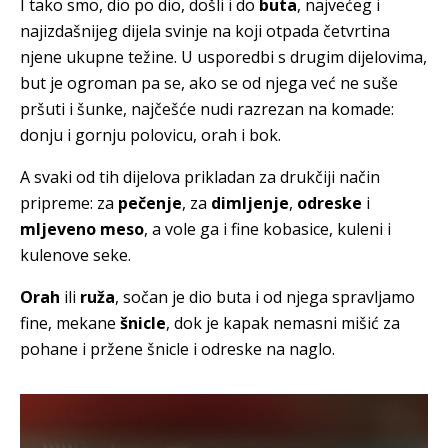
I tako smo, dio po dio, došli i do
buta
, najvećeg i
najizdašnijeg dijela svinje na koji otpada četvrtina
njene ukupne težine. U usporedbi s drugim dijelovima,
but je ogroman pa se, ako se od njega već ne suše
pršuti i šunke, najčešće nudi razrezan na komade:
donju i gornju polovicu, orah i bok.
A svaki od tih dijelova prikladan za drukčiji način
pripreme: za
pečenje
, za
dimljenje
,
odreske
i
mljeveno meso
, a vole ga i fine kobasice, kuleni i
kulenove seke.
Orah
ili
ruža
, sočan je dio buta i od njega spravljamo
fine, mekane
šnicle
, dok je kapak nemasni mišić za
pohane i pržene šnicle i odreske na naglo.