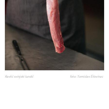
Ravlić svinjski lundić
foto: Tomislav Šilovinac