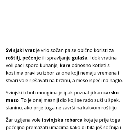
Svinjski vrat
je vrlo sočan pa se obično koristi za
roštilj
,
pečenje
ili spravljanje
gulaša
. I dok vratina
voli pac i sporo kuhanje,
kare
odnosno kotleti s
kostima pravi su izbor za one koji nemaju vremena i
stvari vole rješavati na brzinu, a meso ispeći na naglo.
Svinjski trbuh mnogima je ipak poznatiji kao
carsko
meso
. To je onaj masniji dio koji se rado suši u špek,
slaninu, ako prije toga ne završi na kakvom roštilju.
Žar ugljena vole i
svinjska rebarca
koja je prije toga
poželjno premazati umacima kako bi bila još sočnija i