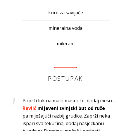
kore za savijače
mineralna voda
mileram
POSTUPAK
Poprži luk na malo masnoće, dodaj meso -
Ravlić
mljeveni svinjski but od ruže
pa miješajući razbij grudice. Zaprži neka
ispari sva tekućina, dodaj nasjeckanu
bundevu. Bundevu možeš i naribati -