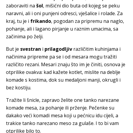
zaboraviti na
šol
, mišićni dio buta od kojeg se peku
naravni, ali i oni punjeni odresci, vješalice i rolade. Za
kraj, tu je i
frikando
, pogodan za pripremu na naglo,
pohanje, ali i lagano pirjanje u raznim umacima, sa
začinima po želji.
But je
svestran
i
prilagodljiv
različitim kuhinjama i
načinima pripreme pa se i od mesara mogu tražiti
različito rezani. Mesari znaju što im je činiti, osnova je
otprilike ovakva: kad kažete kotlet, mislite na deblje
komade s kostima, dok su medaljoni manji, okrugli i
bez kostiju.
Tražite li šnicle, zapravo želite one tanko narezane
komade mesa, za pohanje ili prženje. Pečenke su
dakako veći komadi mesa koji u pećnicu idu cijeli, a
trakice tanko narezano meso za gulaše. I to bi vam
otprilike bilo to.