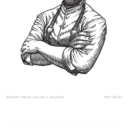
Ravlićev mesar zna sve o svinjetini
foto: Ravlić