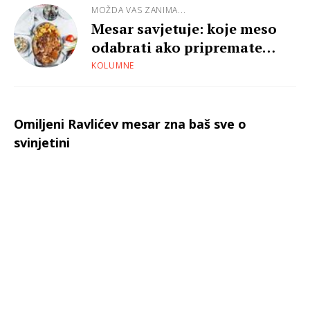
MOŽDA VAS ZANIMA...
Mesar savjetuje: koje meso
odabrati ako pripremate
slavlje?
KOLUMNE
Omiljeni Ravlićev mesar zna baš sve o
svinjetini