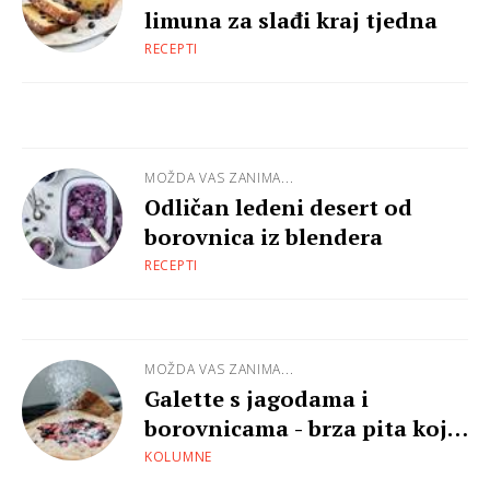
limuna za slađi kraj tjedna
RECEPTI
MOŽDA VAS ZANIMA...
Odličan ledeni desert od
borovnica iz blendera
RECEPTI
MOŽDA VAS ZANIMA...
Galette s jagodama i
borovnicama - brza pita koju
obožavamo
KOLUMNE