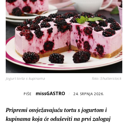
Jogurt torta s kupinama
foto: Shutterstock
missGASTRO
PIŠE
/
24. SRPNJA 2026.
Pripremi osvježavajuću tortu s jogurtom i
kupinama koja će oduševiti na prvi zalogaj