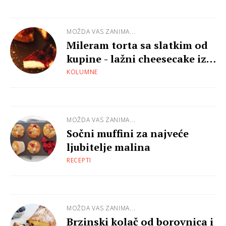
MOŽDA VAS ZANIMA...
Mileram torta sa slatkim od
kupine - lažni cheesecake iz
lonca
KOLUMNE
MOŽDA VAS ZANIMA...
Sočni muffini za najveće
ljubitelje malina
RECEPTI
MOŽDA VAS ZANIMA...
Brzinski kolač od borovnica i