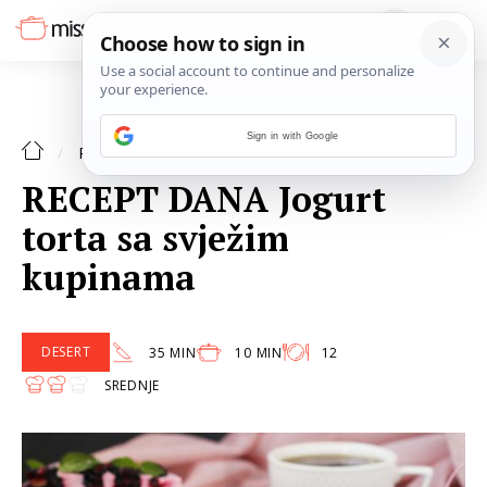
Sign in with Google
DESERT
RECEPTI
RECEPT DANA Jogurt
torta sa svježim
kupinama
DESERT
35 MIN
10 MIN
12
SREDNJE