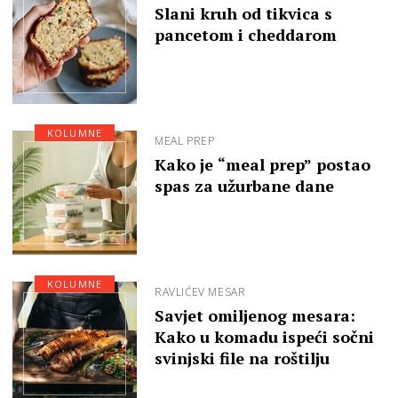
Slani kruh od tikvica s
pancetom i cheddarom
KOLUMNE
MEAL PREP
Kako je “meal prep” postao
spas za užurbane dane
KOLUMNE
RAVLIĆEV MESAR
Savjet omiljenog mesara:
Kako u komadu ispeći sočni
svinjski file na roštilju