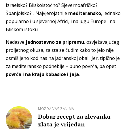
Izraelsko? Bliskoistočno? Sjevernoafričko?
Španjolsko?... Najvjerojatnije
mediteransko
, jednako
popularno i u sjevernoj Africi, i na jugu Europe i na
Bliskom istoku.
Nadasve
jednostavno za pripremu
, osvježavajućeg
proljetnog okusa, zaista se čudim kako to jelo nije
osmišljeno kod nas na jadranskoj obali. Jer, tipično je
za mediteransko podneblje – puno povrća, pa opet
povrća i na kraju kobasice i jaja
.
MOŽDA VAS ZANIMA...
Dobar recept za zlevanku
zlata je vrijedan