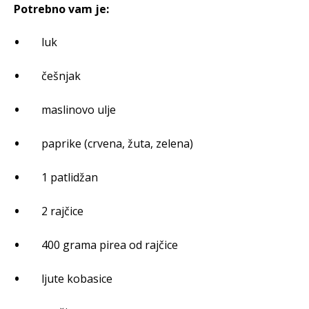
Potrebno vam je:
luk
češnjak
maslinovo ulje
paprike (crvena, žuta, zelena)
1 patlidžan
2 rajčice
400 grama pirea od rajčice
ljute kobasice