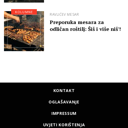
KOLUMNE
RAVLIĆEV MESAR
Preporuka mesara za
odličan roštilj: Šiš i više niš'!
KONTAKT
OGLAŠAVANJE
IMPRESSUM
UVJETI KORIŠTENJA