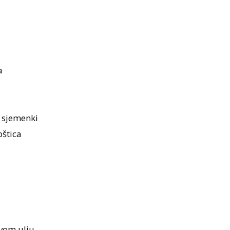
a
 sjemenki
oštica
ovom ulju.