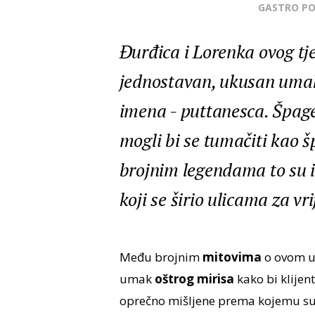
GASTRO P
Đurđica i Lorenka ovog tje
jednostavan, ukusan umak s
imena - puttanesca. Špag
mogli bi se tumačiti kao š
brojnim legendama to su i
koji se širio ulicama za v
Među brojnim
mitovima
o ovom u
umak
oštrog mirisa
kako bi klijent
oprečno mišljene prema kojemu su