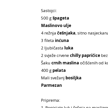
Sastojci:
500 g
špageta
Maslinovo ulje
4 režnja
češnjaka
, sitno nasjeckan
3 fileta
inćuna
2 ljubičasta
luka
2 svježe crvene
chilly papričice
bez
Šaku
crnih maslina
očišćenih od k
400 g
pelata
Mali svežanj
bosiljka
Parmezan
Priprema:
1. Popirjate luk i češnja na maslin