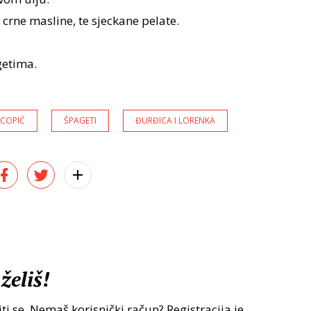
 crne masline, te sjeckane pelate.
getima.
 COPIĆ
ŠPAGETI
ĐURĐICA I LORENKA
želiš!
ti se. Nemaš korisnički račun? Registracija je