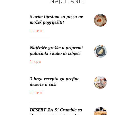
NAJČITANIJE
S ovim tijestom za pizzu ne
možeš pogriješiti!
RECEPTI
Najčešće greške u pripremi
palačinki i kako ih izbjeći
ŠPAJZA
3 brza recepta za prefine
deserte u čaši
RECEPTI
DESERT ZA 5! Crumble sa