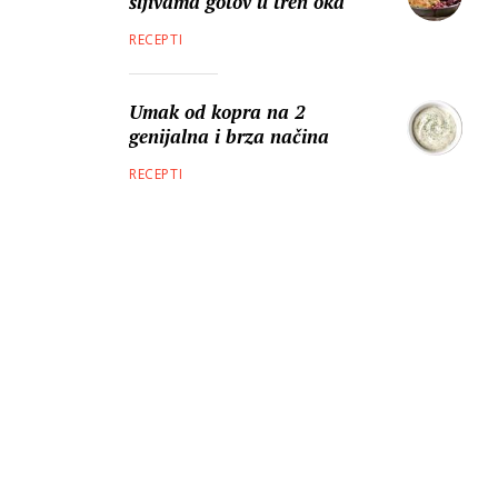
šljivama gotov u tren oka
RECEPTI
Umak od kopra na 2
genijalna i brza načina
RECEPTI