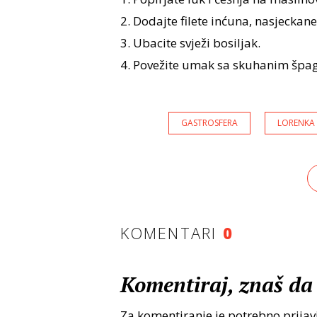
2. Dodajte filete inćuna, nasjeckane
3. Ubacite svježi bosiljak.
4. Povežite umak sa skuhanim špa
GASTROSFERA
LORENKA
KOMENTARI
0
Komentiraj, znaš da 
Za komentiranje je potrebno prijavi