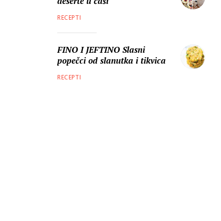
deserte u čaši
RECEPTI
FINO I JEFTINO Slasni
popečci od slanutka i tikvica
RECEPTI