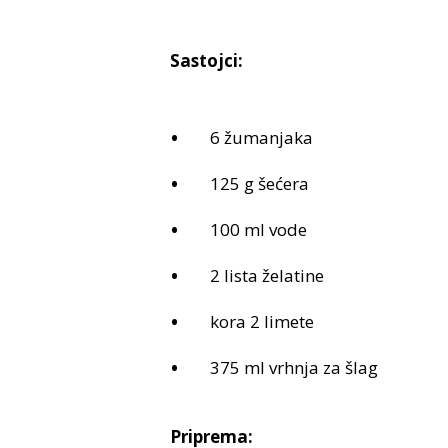
Sastojci:
6 žumanjaka
125 g šećera
100 ml vode
2 lista želatine
kora 2 limete
375 ml vrhnja za šlag
Priprema: