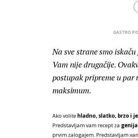
GASTRO P
Na sve strane smo iskaču f
Vam nije drugačije. Ovakvi
postupak pripreme u par re
maksimum.
Ako volite
hladno, slatko, brzo i 
Predstavljam vam recept za
genija
prvim zalogajem. Predstavljam v