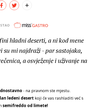
OSTAO
ini hladni deserti, a ni kod mene
 su mi najdraži - par sastojaka,
čenica, a osvježenje i uživanje na
jednostavno
- na pravnom ste mjestu.
lan ledeni desert
koji će vas rashladiti već s
am
semifreddo od limete!