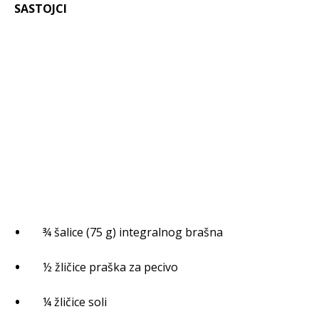
SASTOJCI
¾ šalice (75 g) integralnog brašna
½ žličice praška za pecivo
¼ žličice soli