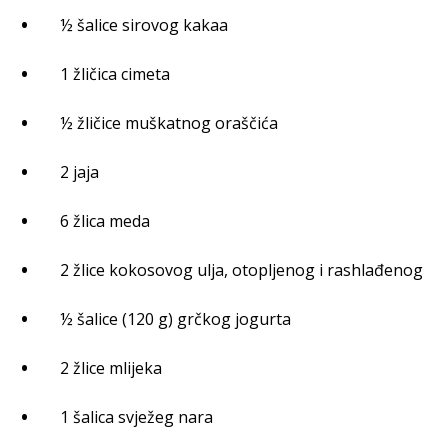
½ šalice sirovog kakaa
1 žličica cimeta
½ žličice muškatnog oraščića
2 jaja
6 žlica meda
2 žlice kokosovog ulja, otopljenog i rashlađenog
½ šalice (120 g) grčkog jogurta
2 žlice mlijeka
1 šalica svježeg nara