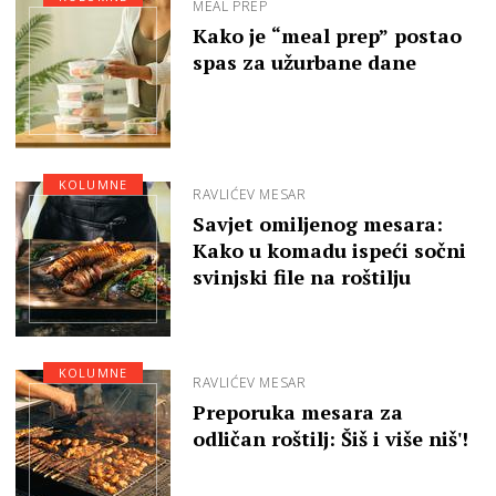
MEAL PREP
Kako je “meal prep” postao
spas za užurbane dane
KOLUMNE
RAVLIĆEV MESAR
Savjet omiljenog mesara:
Kako u komadu ispeći sočni
svinjski file na roštilju
KOLUMNE
RAVLIĆEV MESAR
Preporuka mesara za
odličan roštilj: Šiš i više niš'!