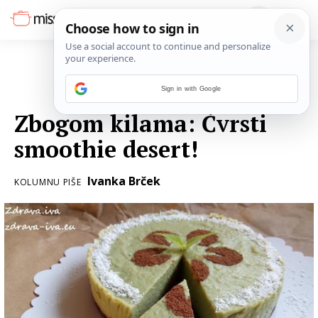
Sign in with Google
02. OŽUJKA 2017.
Zbogom kilama: Čvrsti
smoothie desert!
Ivanka Brček
KOLUMNU PIŠE