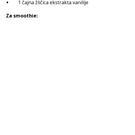
1 čajna žličica ekstrakta vanilije
Za smoothie: