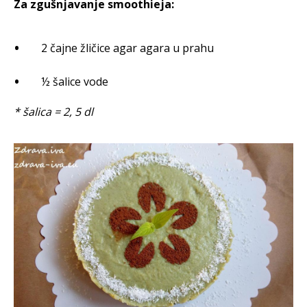
Za zgušnjavanje smoothieja:
2 čajne žličice agar agara u prahu
½ šalice vode
* šalica = 2, 5 dl