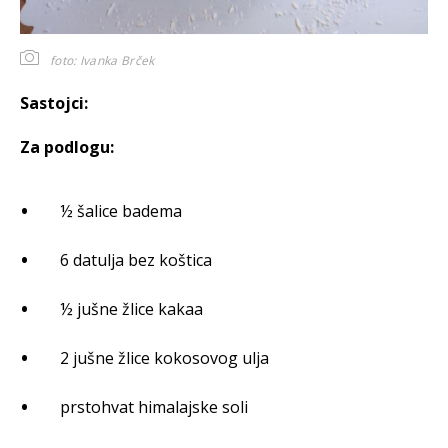
foto: Ivanka Brček
Sastojci:
Za podlogu:
½ šalice badema
6 datulja bez koštica
½ jušne žlice kakaa
2 jušne žlice kokosovog ulja
prstohvat himalajske soli