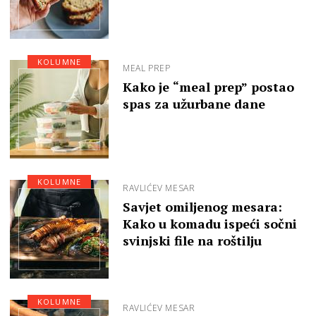
KOLUMNE
MEAL PREP
Kako je “meal prep” postao
spas za užurbane dane
KOLUMNE
RAVLIĆEV MESAR
Savjet omiljenog mesara:
Kako u komadu ispeći sočni
svinjski file na roštilju
KOLUMNE
RAVLIĆEV MESAR