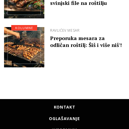
svinjski file na roštilju
KOLUMNE
RAVLIĆEV MESAR
Preporuka mesara za
odličan roštilj: Šiš i više niš'!
KONTAKT
OGLAŠAVANJE