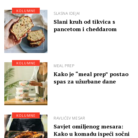
KOLUMNE
SLASNA IDEJA!
Slani kruh od tikvica s
pancetom i cheddarom
KOLUMNE
MEAL PREP
Kako je “meal prep” postao
spas za užurbane dane
KOLUMNE
RAVLIĆEV MESAR
Savjet omiljenog mesara:
Kako u komadu ispeći sočni