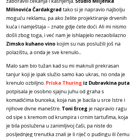
zaboravili čekanja i kašnjenja.
Studio Miljenka
Milinovića Čardakgrad
tako si je napravio najbolju
moguću reklamu, pa ako želite projektiranje drvenih
kuća i namještaja – znate gdje ćete doći. Ali mi nismo
došli zbog toga, i već nam je ishlapjelo nezaobilazno
Zimsko kuhano vino
kojim su nas poslužili još na
polazištu, a onda je sve krenulo...
Malo sam bio tužan kad su mi maknuli prekrasan
tanjur koji je ipak služio samo kao ukras, no onda je
krenulo ozbiljno.
Priska Thuring
iz Dubravkina puta
potpisala je osobno sjajnu juhu od graha s
komadićima bunceka, koja nas je bacila u srce Istre i
njihove divne maneštre.
Toni Erceg
je napravio ragu
od sipe s kremom od krumpira i crnim tartufima, koja
je bila poslužena u zanimljivoj čaši, pa niste do
posljednjeg trenutka znali je li riječ o pudingu ili čemu