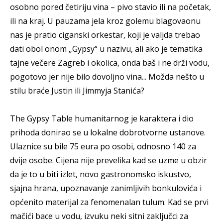
osobno pored četiriju vina – pivo stavio ili na početak,
ili na kraj. U pauzama jela kroz golemu blagovaonu
nas je pratio ciganski orkestar, koji je valjda trebao
dati obol onom „Gypsy“ u nazivu, ali ako je tematika
tajne večere Zagreb i okolica, onda baš i ne drži vodu,
pogotovo jer nije bilo dovoljno vina... Možda nešto u
stilu braće Justin ili Jimmyja Stanića?
The Gypsy Table humanitarnog je karaktera i dio
prihoda donirao se u lokalne dobrotvorne ustanove.
Ulaznice su bile 75 eura po osobi, odnosno 140 za
dvije osobe. Cijena nije prevelika kad se uzme u obzir
da je to u biti izlet, novo gastronomsko iskustvo,
sjajna hrana, upoznavanje zanimljivih bonkulovića i
općenito materijal za fenomenalan tulum. Kad se prvi
mačići bace u vodu, izvuku neki sitni zaključci za