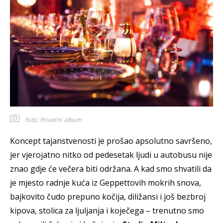
foto: Privatni album
Koncept tajanstvenosti je prošao apsolutno savršeno,
jer vjerojatno nitko od pedesetak ljudi u autobusu nije
znao gdje će večera biti održana. A kad smo shvatili da
je mjesto radnje kuća iz Geppettovih mokrih snova,
bajkovito čudo prepuno kočija, diližansi i još bezbroj
kipova, stolica za ljuljanja i koječega – trenutno smo