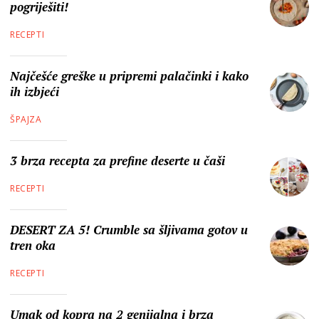
pogriješiti!
RECEPTI
Najčešće greške u pripremi palačinki i kako
ih izbjeći
ŠPAJZA
3 brza recepta za prefine deserte u čaši
RECEPTI
DESERT ZA 5! Crumble sa šljivama gotov u
tren oka
RECEPTI
Umak od kopra na 2 genijalna i brza