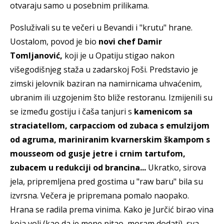
otvaraju samo u posebnim prilikama.
Posluživali su te večeri u Bevandi i "krutu" hrane.
Uostalom, povod je bio
novi chef Damir
Tomljanović,
koji je u Opatiju stigao nakon
višegodišnjeg staža u zadarskoj Foši. Predstavio je
zimski jelovnik baziran na namirnicama uhvaćenim,
ubranim ili uzgojenim što bliže restoranu. Izmijenili su
se između gostiju i čaša tanjuri s
kamenicom sa
straciatellom, carpacciom od zubaca s emulzijom
od agruma, mariniranim kvarnerskim škampom s
mousseom od gusje jetre i crnim tartufom,
zubacem u redukciji od brancina...
Ukratko, sirova
jela, pripremljena pred gostima u "raw baru" bila su
izvrsna. Večera je pripremana pomalo naopako.
Hrana se radila prema vinima. Kako je Jurčić birao vina
koja voli (kao da je mene pitao, moram dodati), sva