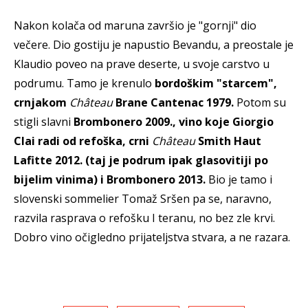
Nakon kolača od maruna završio je "gornji" dio
večere. Dio gostiju je napustio Bevandu, a preostale je
Klaudio poveo na prave deserte, u svoje carstvo u
podrumu. Tamo je krenulo
bordoškim "starcem",
crnjakom
Château
Brane Cantenac 1979.
Potom su
stigli slavni
Brombonero 2009., vino koje Giorgio
Clai radi od refoška, crni
Château
Smith Haut
Lafitte 2012. (taj je podrum ipak glasovitiji po
bijelim vinima) i Brombonero 2013.
Bio je tamo i
slovenski sommelier Tomaž Sršen pa se, naravno,
razvila rasprava o refošku I teranu, no bez zle krvi.
Dobro vino očigledno prijateljstva stvara, a ne razara.