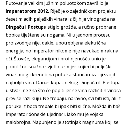
Putovanje velikim južnim poluotokom završilo je
Imperatorom 2012.
Riječ je o zajedničkom projektu
deset mladih peljeških vinara iz čijih je vinograda na
Dingaču i Postupu
stiglo grožđe, a ručno probrane
bobice tiještene su nogama. Ni u jednom procesu
proizvodnje nije, dakle, upotrebljena električna
energija, no Imperator nikome nije navukao mrak na
oči. Štoviše, elegancijom i profinjenošću unio je
poprilično snažno svjetlo u smjer kojim bi pelješki
vinari mogli krenuti na putu ka standardizaciji svojih
najboljih vina. Danas kupac nekog Dingača ili Postupa
u stvari ne zna što će popiti jer se vina različitih vinara
previše razlikuju. Ne trebaju, naravno, svi biti isti, ali iz
poruke iz boca trebale bi ipak biti slične. Možda ih baš
Imperator donekle ujednači, iako mu je vojska
malobrojna. Napunjeno je stotinjak magnuma koji se