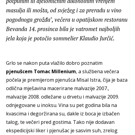
potpunim ili djelomičnim alkoholnim vrenjem
masulja ili mošta, od svježeg i za preradu u vino
pogodnoga grožđa", večera u opatijskom restoranu
Bevanda 14. prosinca bila je vatromet najboljih
jela koja je potočio sommelier Klaudio Jurčić.
Grlo se nakon puta vlažilo dobro poznatim
pjenušcem Tomac Millenium
, a službena večera
počela je premijerom pjenušca Misal Istra, čija je baza
odlična mješavina macerirane malvazije 2007.,
malvazije 2008. odležane u drvetu i malvazije 2009.
odnjegovane u inoksu. Vina su pet godina bila na
kvascima i degoržirana su, dakle iz boca je izbačen
talog, te večeri pred gostima. Tako nije dodavan
ekspedicijski liker i pjenušac je sasvim suh, zrelog