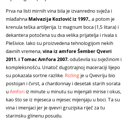
Prva na listi mirnih vina bila je izvanredno svježa i
mlađahna
Malvazija Kozlović iz 1997.
, a potom je
krenula teška artiljerija. Iz magnum boca (1,5 litara) i
dekantera potočena su dva velika prijatelja i rivala s
Plešivice. Iako su proizvedena tehnologijom nekih
davnih vremena,
vina iz amfore Šember Qvevri
2011. i Tomac Amfora 2007.
oduševila su svježinom i
kompleksnošću. Unatoč dugotrajnoj maceraciji lijepo
su pokazala sortne razlike.
Rizling
je u Qvevriju bio
postojan i čvrst, a chardonnay i desetak starih sorata
u
Amfori
iz minute u minutu su mijenjali mirise i okus,
kao što se iz mjeseca u mjesec mijenjaju u boci. Ta su
vina i imenjaci jer je qvevri gruzijska riječ za tu
starinsku glinenu posudu.