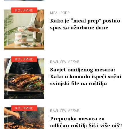
KOLUMNE
MEAL PREP
Kako je “meal prep” postao
spas za užurbane dane
KOLUMNE
RAVLIĆEV MESAR
Savjet omiljenog mesara:
Kako u komadu ispeći sočni
svinjski file na roštilju
KOLUMNE
RAVLIĆEV MESAR
Preporuka mesara za
odličan roštilj: Šiš i više niš'!