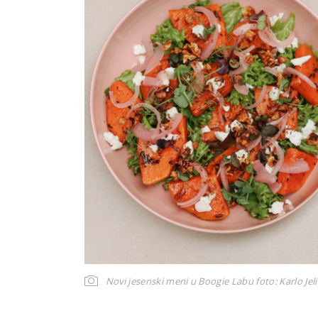
Novi jesenski meni u Boogie Labu
foto: Karlo Jeli