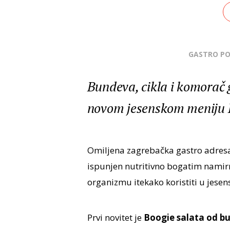
GASTRO P
Bundeva, cikla i komorač 
novom jesenskom meniju 
Omiljena zagrebačka gastro adres
ispunjen nutritivno bogatim nami
organizmu itekako koristiti u jese
Prvi novitet je
Boogie salata od b