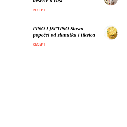
deserte u čaši
RECEPTI
FINO I JEFTINO Slasni
popečci od slanutka i tikvica
RECEPTI