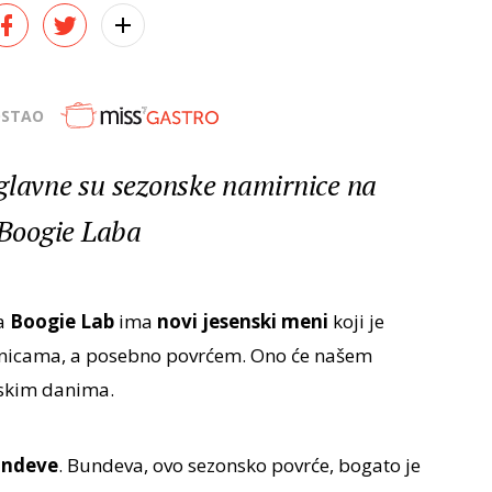
OSTAO
glavne su sezonske namirnice na
Boogie Laba
a
Boogie Lab
ima
novi jesenski meni
koji je
rnicama, a posebno povrćem. Ono će našem
nskim danima.
undeve
. Bundeva, ovo sezonsko povrće, bogato je