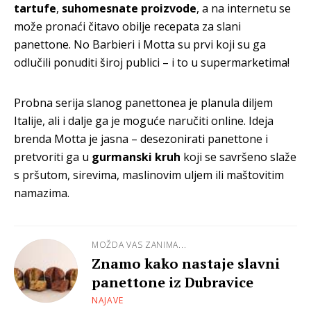
tartufe
,
suhomesnate proizvode
, a na internetu se
može pronaći čitavo obilje recepata za slani
panettone. No Barbieri i Motta su prvi koji su ga
odlučili ponuditi široj publici – i to u supermarketima!
Probna serija slanog panettonea je planula diljem
Italije, ali i dalje ga je moguće naručiti online. Ideja
brenda Motta je jasna – desezonirati panettone i
pretvoriti ga u
gurmanski kruh
koji se savršeno slaže
s pršutom, sirevima, maslinovim uljem ili maštovitim
namazima.
MOŽDA VAS ZANIMA...
Znamo kako nastaje slavni
panettone iz Dubravice
NAJAVE