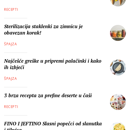
RECEPTI
Sterilizacija staklenki za zimnicu je
obavezan korak!
ŠPAJZA
Najčešće greške u pripremi palačinki i kako
ih izbjeći
ŠPAJZA
3 brza recepta za prefine deserte u čaši
RECEPTI
FINO I JEFTINO Slasni popečci od slanutka
i tikvica