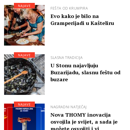
NAJAVE
FEŠTA OD KRUMPIRA
Evo kako je bilo na
Gramperijadi u Kašteliru
NAJAVE
SLASNA TRADICIJA
U Stonu najavljuju
Buzarijadu, slasnu feštu od
buzare
NAJAVE
NAGRADNI NATJEČAJ
Nova THOMY inovacija
osvojila je svijet, a sada je
možete osvojiti i vi