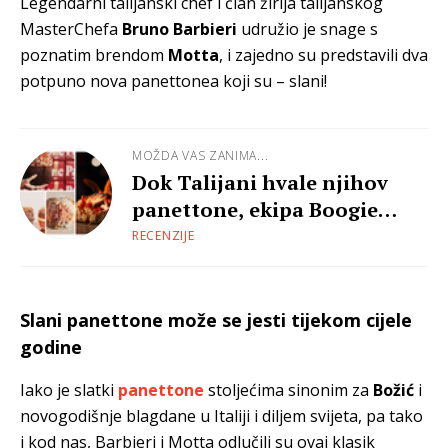
Legendarni talijanski chef i član žirija talijanskog
MasterChefa
Bruno Barbieri
udružio je snage s
poznatim brendom
Motta
, i zajedno su predstavili dva
potpuno nova panettonea koji su – slani!
MOŽDA VAS ZANIMA...
Dok Talijani hvale njihov
panettone, ekipa Boogie
Laba oduševljava na Adventu
RECENZIJE
Slani panettone može se jesti tijekom cijele
godine
Iako je slatki
panettone
stoljećima sinonim za
Božić
i
novogodišnje blagdane u Italiji i diljem svijeta, pa tako
i kod nas, Barbieri i Motta odlučili su ovaj klasik