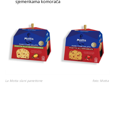
sjemenkama komorača
La Motta slani panettone
foto: Motta