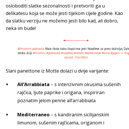
osloboditi slatke sezonalnosti i pretvoriti ga u
delikatesu koja se može jesti tijekom cijele godine. Kao
da slatku verziju ne možemo jesti bilo kad, ali dobro,
neka im bude!
@finimini.podravka
Mala škola kako štapićima jesti Noodlese za pravi doživljaj Dal
istoka 🍜😉
#finimini
#podravka
#noodles
#ramen
#dalekiistok
#kina
#japan
♬ orig
sound - Fini-Mini
Slani panettone iz Motte dolazi u dvije varijante:
All’Arrabbiata
– s intenzivnim okusima sušenih
rajčica, ljute paprike i origana, inspiriran
poznatim jelom penne all’arrabbiata
Mediterraneo
– s kandiranim sicilijanskim
limunom, sušenim rajčicama, origanom i