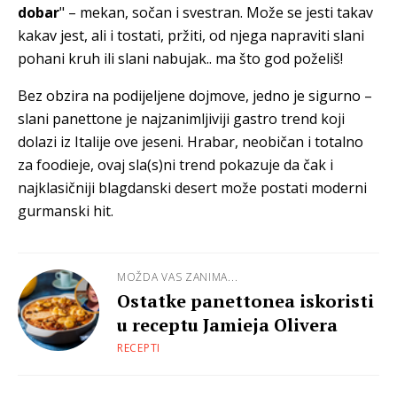
dobar
" – mekan, sočan i svestran. Može se jesti takav
kakav jest, ali i tostati, pržiti, od njega napraviti slani
pohani kruh ili slani nabujak.. ma što god poželiš!
Bez obzira na podijeljene dojmove, jedno je sigurno –
slani panettone je najzanimljiviji gastro trend koji
dolazi iz Italije ove jeseni. Hrabar, neobičan i totalno
za foodieje, ovaj sla(s)ni trend pokazuje da čak i
najklasičniji blagdanski desert može postati moderni
gurmanski hit.
MOŽDA VAS ZANIMA...
Ostatke panettonea iskoristi
u receptu Jamieja Olivera
RECEPTI