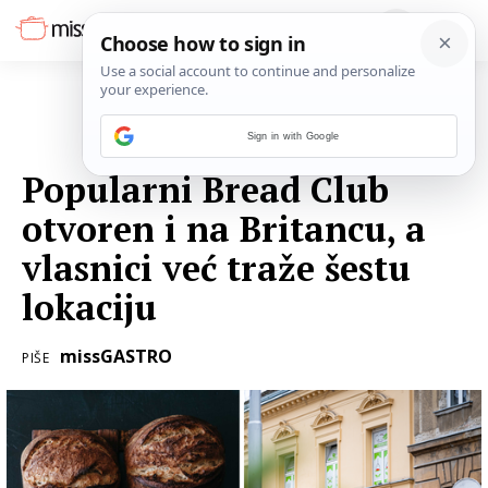
Sign in with Google
02. OŽUJKA 2023.
Popularni Bread Club
otvoren i na Britancu, a
vlasnici već traže šestu
lokaciju
missGASTRO
PIŠE