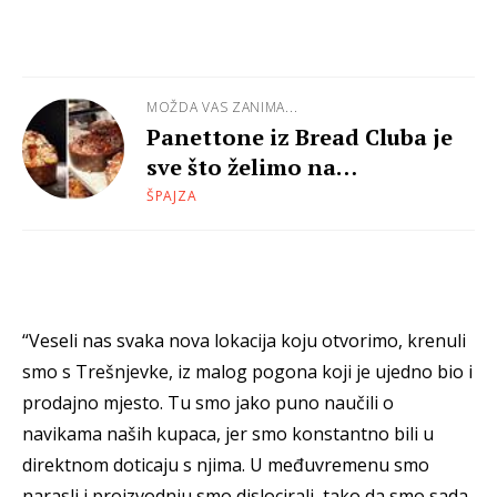
MOŽDA VAS ZANIMA...
Panettone iz Bread Cluba je
sve što želimo na
blagdanskom stolu!
ŠPAJZA
“Veseli nas svaka nova lokacija koju otvorimo, krenuli
smo s Trešnjevke, iz malog pogona koji je ujedno bio i
prodajno mjesto. Tu smo jako puno naučili o
navikama naših kupaca, jer smo konstantno bili u
direktnom doticaju s njima. U međuvremenu smo
narasli i proizvodnju smo dislocirali, tako da smo sada