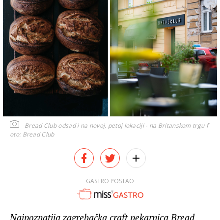
Bread Club odsad i na novoj, petoj lokaciji - na Britanskom trgu
f
oto: Bread Club
GASTRO POSTAO
Najpoznatija zagrebačka craft pekarnica Bread