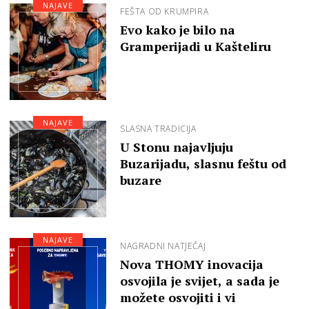
NAJAVE
FEŠTA OD KRUMPIRA
Evo kako je bilo na
Gramperijadi u Kašteliru
NAJAVE
SLASNA TRADICIJA
U Stonu najavljuju
Buzarijadu, slasnu feštu od
buzare
NAJAVE
NAGRADNI NATJEČAJ
Nova THOMY inovacija
osvojila je svijet, a sada je
možete osvojiti i vi