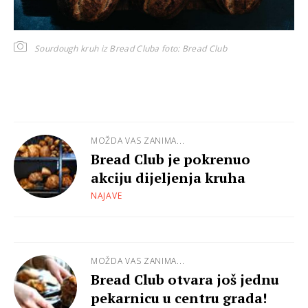
Sourdough kruh iz Bread Cluba
foto: Bread Club
MOŽDA VAS ZANIMA...
Bread Club je pokrenuo
akciju dijeljenja kruha
NAJAVE
MOŽDA VAS ZANIMA...
Bread Club otvara još jednu
pekarnicu u centru grada!