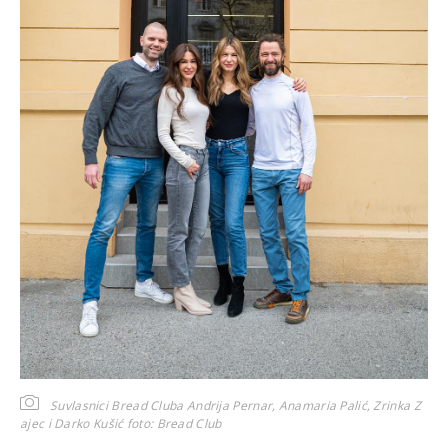
Suvlasnici Bread Cluba Andrija Pernar, Anamaria Palić, Zrinka Z
ajec i Darko Kušić
foto: Bread Club