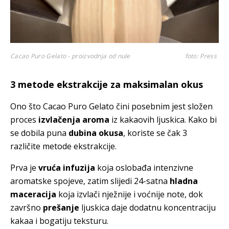
Cacao Puro Gelato - proizvodnja od nule
foto: Press
3 metode ekstrakcije za maksimalan okus
Ono što Cacao Puro Gelato čini posebnim jest složen
proces
izvlačenja aroma
iz kakaovih ljuskica. Kako bi
se dobila puna
dubina okusa
, koriste se čak 3
različite metode ekstrakcije.
Prva je
vruća infuzija
koja oslobađa intenzivne
aromatske spojeve, zatim slijedi 24-satna
hladna
maceracija
koja izvlači nježnije i voćnije note, dok
završno
prešanje
ljuskica daje dodatnu koncentraciju
kakaa i bogatiju teksturu.