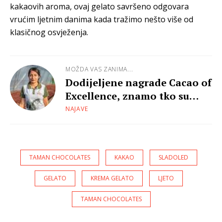
kakaovih aroma, ovaj gelato savršeno odgovara
vrućim ljetnim danima kada tražimo nešto više od
klasičnog osvježenja.
MOŽDA VAS ZANIMA...
Dodijeljene nagrade Cacao of
Excellence, znamo tko su
najbolji proizvođači
NAJAVE
kakaovca na svijetu
TAMAN CHOCOLATES
KAKAO
SLADOLED
GELATO
KREMA GELATO
LJETO
TAMAN CHOCOLATES