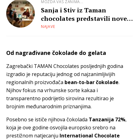
MOŽDA VAS ZANIMA...
Sanja i Stiv iz Taman
chocolates predstavili nove
proizvode od vrhunskog
NAJAVE
kakaa
Od nagrađivane čokolade do gelata
Zagrebački TAMAN Chocolates posljednjih godina
izgradio je reputaciju jednog od najzanimljivijih
regionalnih proizvođača
bean-to-bar čokolade
.
Njihov fokus na vrhunske sorte kakaa i
transparentno podrijetlo sirovina rezultirao je
brojnim međunarodnim priznanjima.
Posebno se ističe njihova čokolada
Tanzanija 72%
,
koja je ove godine osvojila europsko srebro na
prestižnom natjecanju
International Chocolate