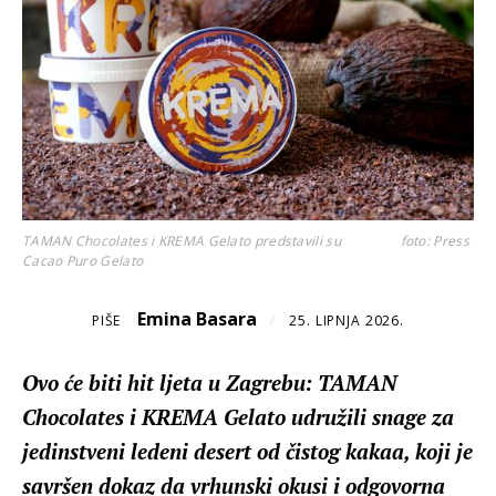
TAMAN Chocolates i KREMA Gelato predstavili su
foto: Press
Cacao Puro Gelato
Emina Basara
PIŠE
/
25. LIPNJA 2026.
Ovo će biti hit ljeta u Zagrebu: TAMAN
Chocolates i KREMA Gelato udružili snage za
jedinstveni ledeni desert od čistog kakaa, koji je
savršen dokaz da vrhunski okusi i odgovorna