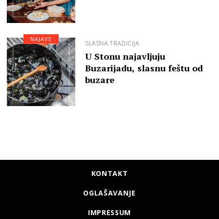
NAJAVE
SLASNA TRADICIJA
U Stonu najavljuju
Buzarijadu, slasnu feštu od
buzare
KONTAKT
OGLAŠAVANJE
IMPRESSUM