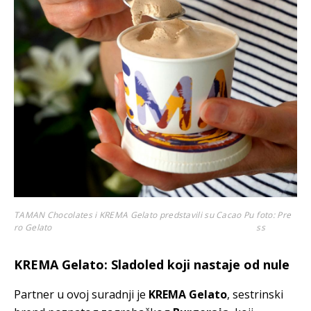
TAMAN Chocolates i KREMA Gelato predstavili su Cacao Pu
foto: Pre
ro Gelato
ss
KREMA Gelato: Sladoled koji nastaje od nule
Partner u ovoj suradnji je
KREMA Gelato
, sestrinski