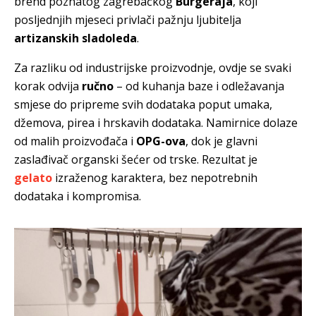
brend poznatog zagrebačkog
Burgeraja
, koji
posljednjih mjeseci privlači pažnju ljubitelja
artizanskih sladoleda
.
Za razliku od industrijske proizvodnje, ovdje se svaki
korak odvija
ručno
– od kuhanja baze i odležavanja
smjese do pripreme svih dodataka poput umaka,
džemova, pirea i hrskavih dodataka. Namirnice dolaze
od malih proizvođača i
OPG-ova
, dok je glavni
zaslađivač organski šećer od trske. Rezultat je
gelato
izraženog karaktera, bez nepotrebnih
dodataka i kompromisa.