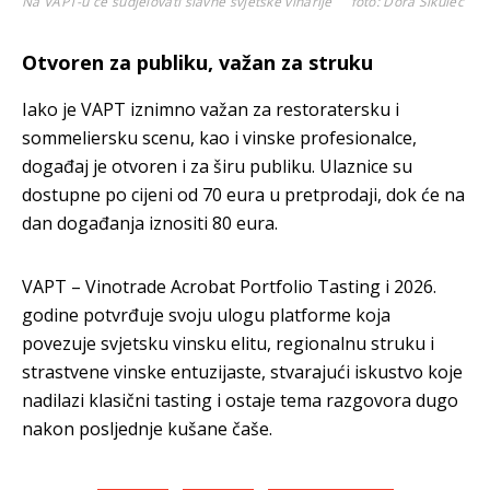
Na VAPT-u će sudjelovati slavne svjetske vinarije
foto: Dora Šikulec
Otvoren za publiku, važan za struku
Iako je VAPT iznimno važan za restoratersku i
sommeliersku scenu, kao i vinske profesionalce,
događaj je otvoren i za širu publiku. Ulaznice su
dostupne po cijeni od 70 eura u pretprodaji, dok će na
dan događanja iznositi 80 eura.
VAPT – Vinotrade Acrobat Portfolio Tasting i 2026.
godine potvrđuje svoju ulogu platforme koja
povezuje svjetsku vinsku elitu, regionalnu struku i
strastvene vinske entuzijaste, stvarajući iskustvo koje
nadilazi klasični tasting i ostaje tema razgovora dugo
nakon posljednje kušane čaše.