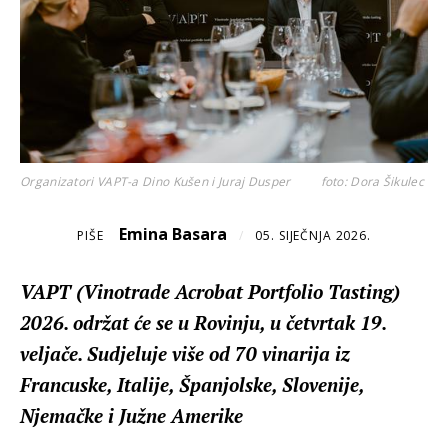
Organizatori VAPT-a Dino Kušen i Juraj Dusper
foto: Dora Šikulec
Emina Basara
PIŠE
/
05. SIJEČNJA 2026.
VAPT (Vinotrade Acrobat Portfolio Tasting)
2026. održat će se u Rovinju, u četvrtak 19.
veljače. Sudjeluje više od 70 vinarija iz
Francuske, Italije, Španjolske, Slovenije,
Njemačke i Južne Amerike