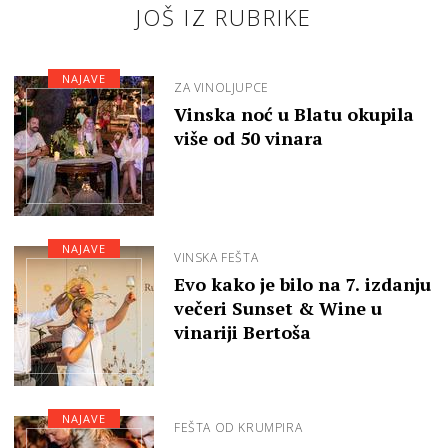
JOŠ IZ RUBRIKE
NAJAVE
ZA VINOLJUPCE
Vinska noć u Blatu okupila
više od 50 vinara
NAJAVE
VINSKA FEŠTA
Evo kako je bilo na 7. izdanju
večeri Sunset & Wine u
vinariji Bertoša
NAJAVE
FEŠTA OD KRUMPIRA