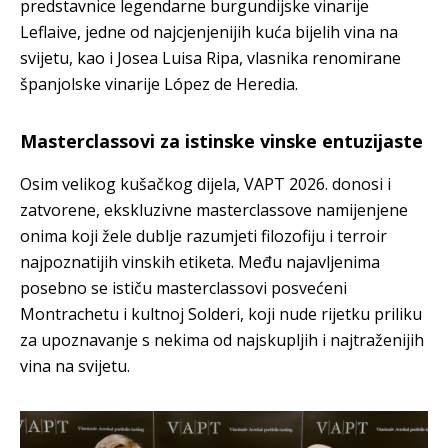
predstavnice legendarne burgundijske vinarije
Leflaive, jedne od najcjenjenijih kuća bijelih vina na
svijetu, kao i Josea Luisa Ripa, vlasnika renomirane
španjolske vinarije López de Heredia.
Masterclassovi za istinske vinske entuzijaste
Osim velikog kušačkog dijela, VAPT 2026. donosi i
zatvorene, ekskluzivne masterclassove namijenjene
onima koji žele dublje razumjeti filozofiju i terroir
najpoznatijih vinskih etiketa. Među najavljenima
posebno se ističu masterclassovi posvećeni
Montrachetu i kultnoj Solderi, koji nude rijetku priliku
za upoznavanje s nekima od najskupljih i najtraženijih
vina na svijetu.