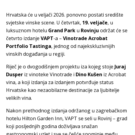
Hrvatska će u veljači 2026. ponovno postati središte
svjetske vinske scene. U četvrtak,
19. veljače
, u
luksuznom hotelu
Grand Park
u
Rovinju
održat će se
četvrto izdanje
VAPT
-a –
Vinotrade Acrobat
Portfolio Tastinga
, jednog od najekskluzivnijih
vinskih događanja u regiji.
Riječ je o dvogodišnjem projektu iza kojeg stoje
Juraj
Dusper
iz vinoteke Vinotrade i
Dino Kušen
iz Acrobat
vina, a koji izdanja za izdanjem potvrđuje status
Hrvatske kao nezaobilazne destinacije za ljubitelje
velikih vina.
Nakon prethodnog izdanja održanog u zagrebačkom
hotelu Hilton Garden Inn, VAPT se seli u Rovinj – grad
koji posljednjih godina doživljava snažan
gastronomski uzlet i sve se češće spominje među