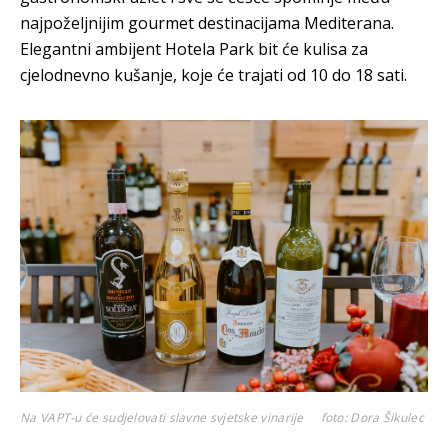
najpoželjnijim gourmet destinacijama Mediterana.
Elegantni ambijent Hotela Park bit će kulisa za
cjelodnevno kušanje, koje će trajati od 10 do 18 sati.
Na VAPT-u će sudjelovati slavne svjetske vinarije
foto: Dora Šikulec