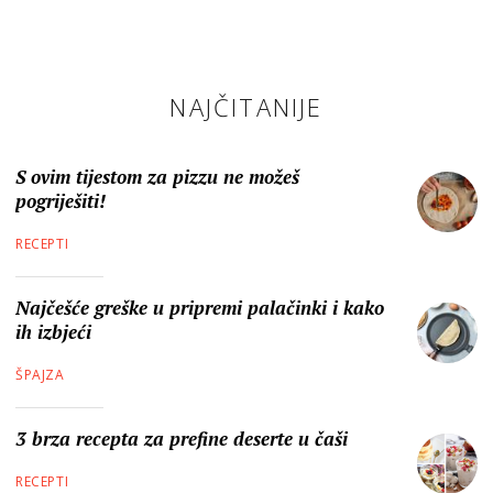
NAJČITANIJE
S ovim tijestom za pizzu ne možeš
pogriješiti!
RECEPTI
Najčešće greške u pripremi palačinki i kako
ih izbjeći
ŠPAJZA
3 brza recepta za prefine deserte u čaši
RECEPTI