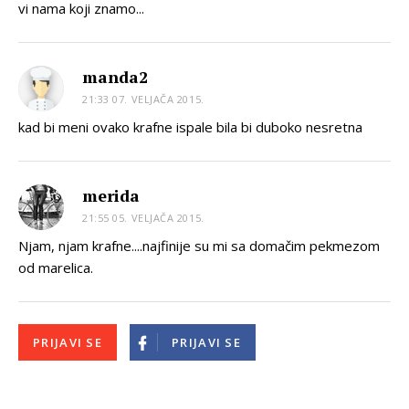
vi nama koji znamo...
manda2
21:33 07. VELJAČA 2015.
kad bi meni ovako krafne ispale bila bi duboko nesretna
merida
21:55 05. VELJAČA 2015.
Njam, njam krafne....najfinije su mi sa domačim pekmezom
od marelica.
PRIJAVI SE
PRIJAVI SE