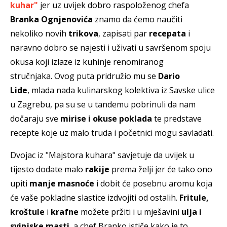
kuhar"
jer uz uvijek dobro raspoloženog chefa
Branka Ognjenovića
znamo da ćemo naučiti
nekoliko novih
trikova
, zapisati par
recepata
i
naravno dobro se najesti i uživati u savršenom spoju
okusa koji izlaze iz kuhinje renomiranog
stručnjaka. Ovog puta pridružio mu se
Dario
Lide
, mlada nada kulinarskog kolektiva iz Savske ulice
u Zagrebu, pa su se u tandemu pobrinuli da nam
dočaraju sve
mirise i okuse poklada
te predstave
recepte koje uz malo truda i početnici mogu savladati.
Dvojac iz "Majstora kuhara" savjetuje da uvijek u
tijesto dodate malo
rakije
prema želji jer će tako ono
upiti
manje masnoće
i dobit će posebnu aromu koja
će vaše pokladne slastice izdvojiti od ostalih.
Fritule,
kroštule
i
krafne
možete pržiti i u mješavini
ulja i
svinjske masti
, a chef Branko ističe kako je to