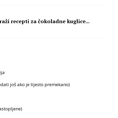
aži recepti za čokoladne kuglice...
ija
ati još ako je tijesto premekano)
stopljene)