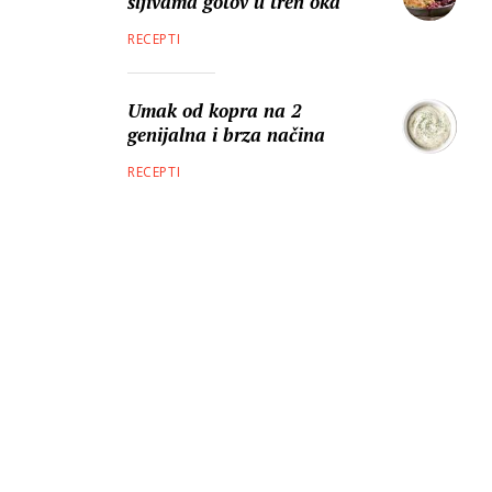
šljivama gotov u tren oka
RECEPTI
Umak od kopra na 2
genijalna i brza načina
RECEPTI