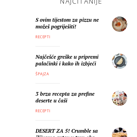
NAJČITANIJE
S ovim tijestom za pizzu ne
možeš pogriješiti!
RECEPTI
Najčešće greške u pripremi
palačinki i kako ih izbjeći
ŠPAJZA
3 brza recepta za prefine
deserte u čaši
RECEPTI
DESERT ZA 5! Crumble sa