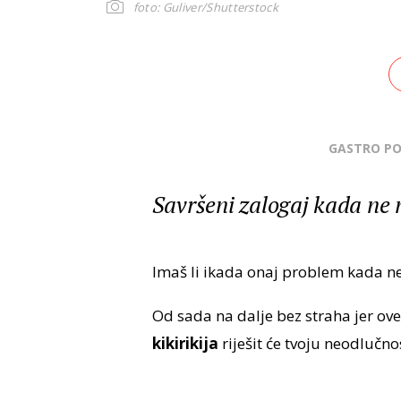
foto: Guliver/Shutterstock
GASTRO P
Savršeni zalogaj kada ne m
Imaš li ikada onaj problem kada ne z
Od sada na dalje bez straha jer ov
kikirikija
riješit će tvoju neodlučno