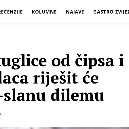
RECENZIJE
KOLUMNE
NAJAVE
GASTRO ZVIJE
glice od čipsa i
aca riješit će
o-slanu dilemu
9.