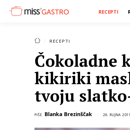
RECEPTI
RECEPTI
Čokoladne ku
kikiriki masl
tvoju slatk
Blanka Brezinščak
PIŠE
26. RUJNA 201