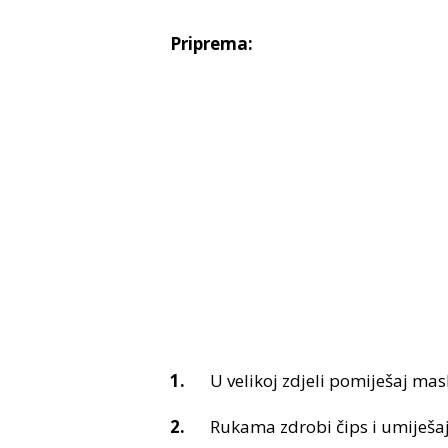
Priprema:
U velikoj zdjeli pomiješaj masl
Rukama zdrobi čips i umiješa