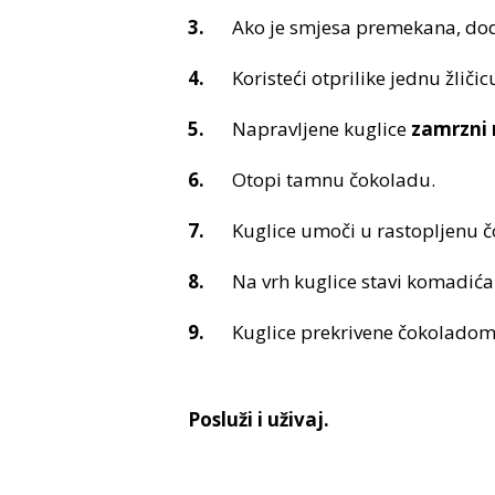
Ako je smjesa premekana, dod
Koristeći otprilike jednu žličic
Napravljene kuglice
zamrzni 
Otopi tamnu čokoladu.
Kuglice umoči u rastopljenu čo
Na vrh kuglice stavi komadića
Kuglice prekrivene čokoladom
Posluži i uživaj.