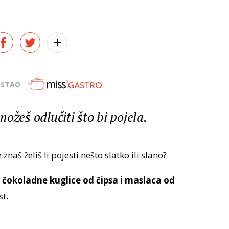
OSTAO
ožeš odlučiti što bi pojela.
naš želiš li pojesti nešto slatko ili slano?
e
čokoladne kuglice od čipsa i maslaca od
st.