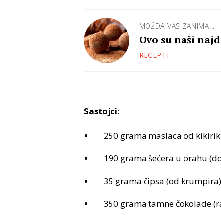
MOŽDA VAS ZANIMA...
Ovo su naši najdr
RECEPTI
Sastojci:
250 grama maslaca od kikirik
190 grama šećera u prahu (dod
35 grama čipsa (od krumpira)
350 grama tamne čokolade (ra