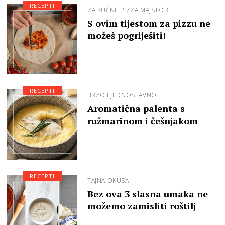
RECEPTI
ZA KUĆNE PIZZA MAJSTORE
S ovim tijestom za pizzu ne
možeš pogriješiti!
RECEPTI
BRZO I JEDNOSTAVNO
Aromatična palenta s
ružmarinom i češnjakom
RECEPTI
TAJNA OKUSA
Bez ova 3 slasna umaka ne
možemo zamisliti roštilj