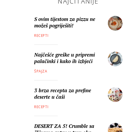
NAJČITANIJE
S ovim tijestom za pizzu ne
možeš pogriješiti!
RECEPTI
Najčešće greške u pripremi
palačinki i kako ih izbjeći
ŠPAJZA
3 brza recepta za prefine
deserte u čaši
RECEPTI
DESERT ZA 5! Crumble sa