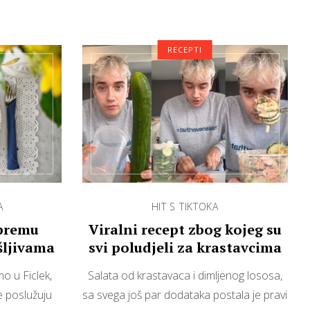
RECEPTI
A
HIT S TIKTOKA
ipremu
Viralni recept zbog kojeg su
šljivama
svi poludjeli za krastavcima
mo u Ficlek,
Salata od krastavaca i dimljenog lososa,
e poslužuju
sa svega još par dodataka postala je pravi