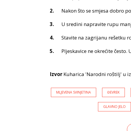
Nakon što se smjesa dobro pov
U sredini napravite rupu man
Stavite na zagrijanu rešetku ro
Pljeskavice ne okrećite često.
Izvor
Kuharica 'Narodni roštilj' u 
MLJEVENA SVINJETINA
ĐEVREK
GLAVNO JELO