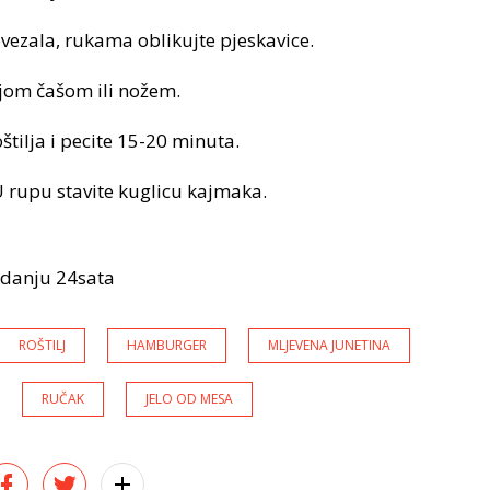
ezala, rukama oblikujte pjeskavice.
jom čašom ili nožem.
štilja i pecite 15-20 minuta.
 U rupu stavite kuglicu kajmaka.
izdanju 24sata
ROŠTILJ
HAMBURGER
MLJEVENA JUNETINA
RUČAK
JELO OD MESA