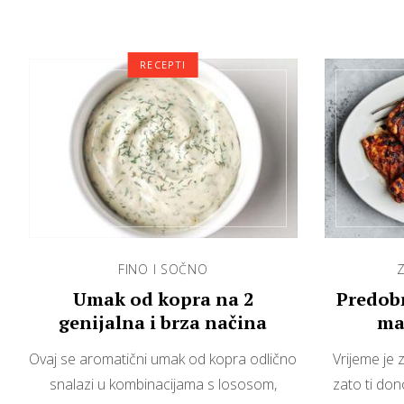
RECEPTI
FINO I SOČNO
Z
Umak od kopra na 2
Predobr
genijalna i brza načina
ma
Ovaj se aromatični umak od kopra odlično
Vrijeme je 
snalazi u kombinacijama s lososom,
zato ti don