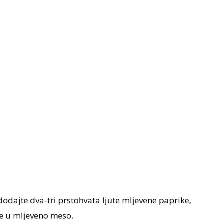
 dodajte dva-tri prstohvata ljute mljevene paprike,
te u mljeveno meso.