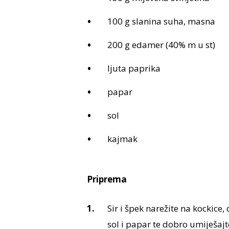
100 g slanina suha, masna
200 g edamer (40% m u st)
ljuta paprika
papar
sol
kajmak
Priprema
Sir i špek narežite na kockice,
sol i papar te dobro umiješaj