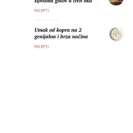
šljivama gotov u tren oka
RECEPTI
Umak od kopra na 2
genijalna i brza načina
RECEPTI