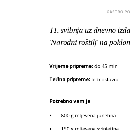
GASTRO P
11. svibnja uz dnevno izd
'Narodni roštilj' na poklo
Vrijeme pripreme:
do 45 min
Težina pripreme:
Jednostavno
Potrebno vam je
800 g mljevena junetina
150 g mljevena svinjetina