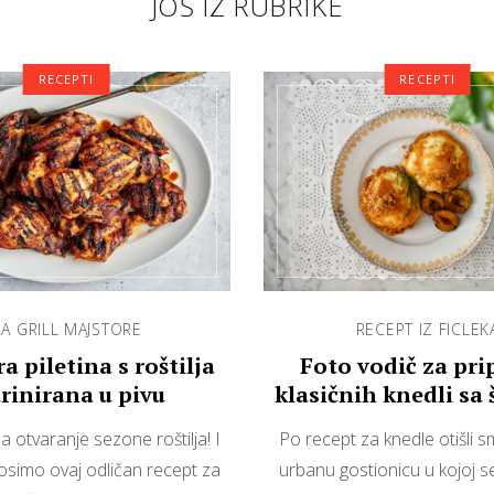
JOŠ IZ RUBRIKE
RECEPTI
RECEPTI
A GRILL MAJSTORE
RECEPT IZ FICLEK
a piletina s roštilja
Foto vodič za pr
rinirana u pivu
klasičnih knedli sa 
za otvaranje sezone roštilja! I
Po recept za knedle otišli s
osimo ovaj odličan recept za
urbanu gostionicu u kojoj s