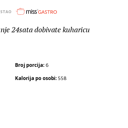
OSTAO
anje 24sata dobivate kuharicu
n
Broj porcija:
6
Kalorija po osobi:
558