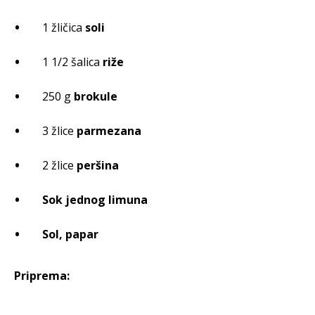
1 žličica
soli
1 1/2 šalica
riže
250 g
brokule
3 žlice
parmezana
2 žlice
peršina
Sok jednog limuna
Sol, papar
Priprema: