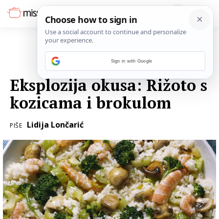
Sign in with Google
17. VELJAČE 2017.
Eksplozija okusa: Rižoto s
kozicama i brokulom
Lidija Lončarić
PIŠE