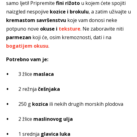
samo ljeti! Pripremite
fini rižoto
u kojem ćete spojiti
naizgled nespojive
kozice i brokulu
, a zatim uživajte u
kremastom savršenstvu
koje vam donosi neke
potpuno nove
okuse i
teksture
. Ne zaboravite niti
parmezan
koji će, osim kremoznosti, dati i na
bogatijem okusu
.
Potrebno vam je:
3 žlice
maslaca
2 režnja
češnjaka
250 g
kozica
ili nekih drugih morskih plodova
2 žlice
maslinovog ulja
1 srednja
glavica luka