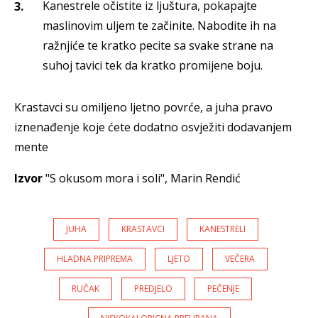
Kanestrele očistite iz ljuštura, pokapajte
maslinovim uljem te začinite. Nabodite ih na
ražnjiće te kratko pecite sa svake strane na
suhoj tavici tek da kratko promijene boju.
Krastavci su omiljeno ljetno povrće, a juha pravo
iznenađenje koje ćete dodatno osvježiti dodavanjem
mente
Izvor
"S okusom mora i soli", Marin Rendić
JUHA
KRASTAVCI
KANESTRELI
HLADNA PRIPREMA
LJETO
VEČERA
RUČAK
PREDJELO
PEČENJE