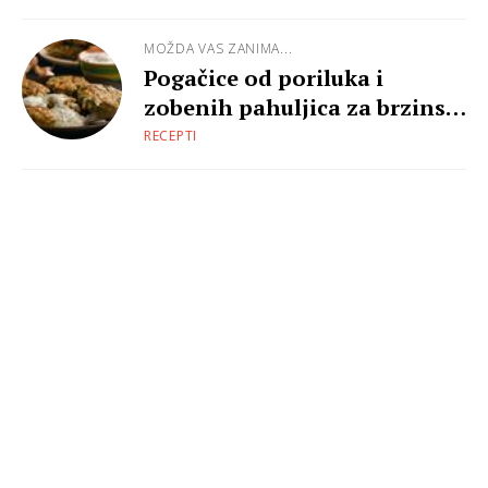
MOŽDA VAS ZANIMA...
Pogačice od poriluka i
zobenih pahuljica za brzinski
ručak
RECEPTI