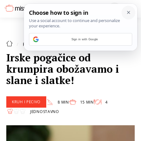
Sign in with Google
KRUH I PECIVO
RECEPTI
Irske pogačice od
krumpira obožavamo i
slane i slatke!
KRUH I PECIVO
8 MIN
15 MIN
4
JEDNOSTAVNO