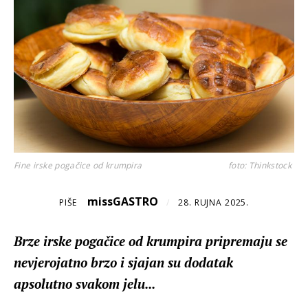
Fine irske pogačice od krumpira
foto: Thinkstock
missGASTRO
PIŠE
/
28. RUJNA 2025.
Brze irske pogačice od krumpira pripremaju se
nevjerojatno brzo i sjajan su dodatak
apsolutno svakom jelu...