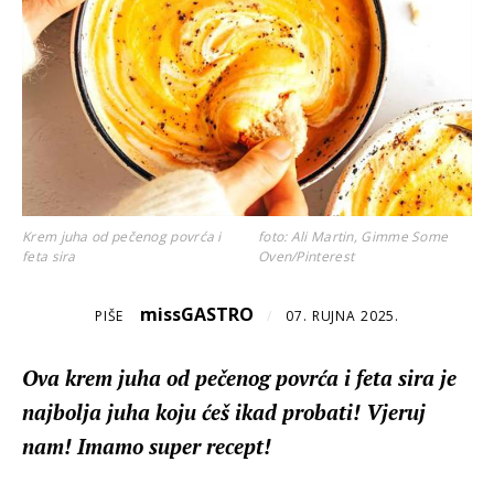
Krem juha od pečenog povrća i
foto: Ali Martin, Gimme Some
feta sira
Oven/Pinterest
missGASTRO
PIŠE
/
07. RUJNA 2025.
Ova krem juha od pečenog povrća i feta sira je
najbolja juha koju ćeš ikad probati! Vjeruj
nam! Imamo super recept!