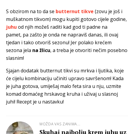
S obzirom na to da se
butternut tikve
(zovu je još i
muškatnom tikvom)
mogu kupiti gotovo cijele godine,
juhu
od njih možeš raditi kad god ti padne na
pamet, pa zašto je onda ne napraviš danas, ili ovaj
tjedan i tako otvoriš sezonu! Jer polako krećem
sezona jela
na žlicu
, a treba je otvoriti nečim posebno
slasnim!
Sjajan dodatak butternut tikvi su mrkva i ljutika, koje
će cijelu kombinaciju učiniti upravo savršenom! Kada
je juha gotova, umiješaj malo feta sira u nju, uzmite
komad domaćeg hrskavog kruha i uživaj u slasnoj
juhi! Recept je u nastavku!
MOŽDA VAS ZANIMA...
Skuhaj najbolju krem juhu uz