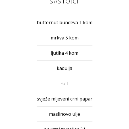
SASTOJCI
butternut bundeva 1 kom
mrkva 5 kom
ljutika 4 kom
kadulja
sol
svježe mljeveni crni papar
maslinovo ulje