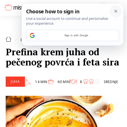
Sign in with Google
JUHA
RECEPTI
Prefina krem juha od
pečenog povrća i feta sira
JUHA
14 MIN
60 MIN
8
SREDNJE