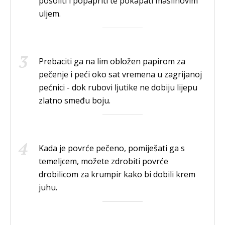
posoliti i popapriti te pokapati maslinovim
uljem.
Prebaciti ga na lim obložen papirom za
pečenje i peći oko sat vremena u zagrijanoj
pećnici - dok rubovi ljutike ne dobiju lijepu
zlatno smeđu boju.
Kada je povrće pečeno, pomiješati ga s
temeljcem, možete zdrobiti povrće
drobilicom za krumpir kako bi dobili krem
juhu.