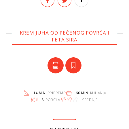
KREM JUHA OD PEČENOG POVRĆA I
FETA SIRA
14 MIN
PRIPREME
60 MIN
KUHANJA
8
PORCIJA
SREDNJE