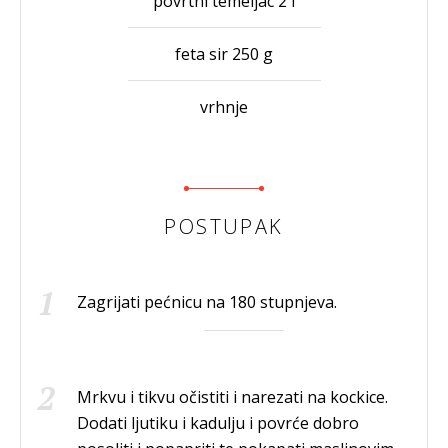
povrtni temeljac 2 l
feta sir 250 g
vrhnje
POSTUPAK
Zagrijati pećnicu na 180 stupnjeva.
Mrkvu i tikvu očistiti i narezati na kockice.
Dodati ljutiku i kadulju i povrće dobro