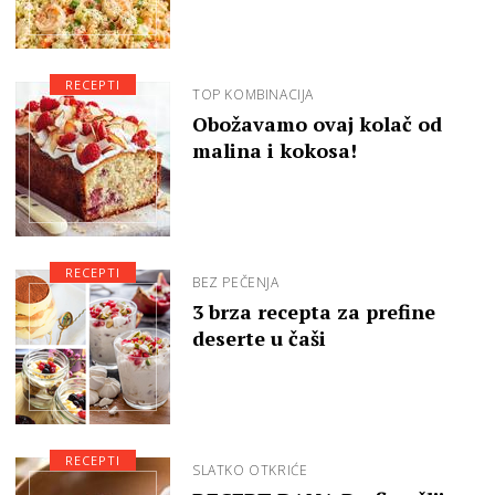
RECEPTI
TOP KOMBINACIJA
Obožavamo ovaj kolač od
malina i kokosa!
RECEPTI
BEZ PEČENJA
3 brza recepta za prefine
deserte u čaši
RECEPTI
SLATKO OTKRIĆE