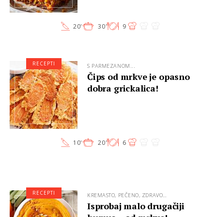
20'
30'
9
RECEPTI
S PARMEZANOM...
Čips od mrkve je opasno
dobra grickalica!
10'
20'
6
RECEPTI
KREMASTO, PEČENO, ZDRAVO…
Isprobaj malo drugačiji