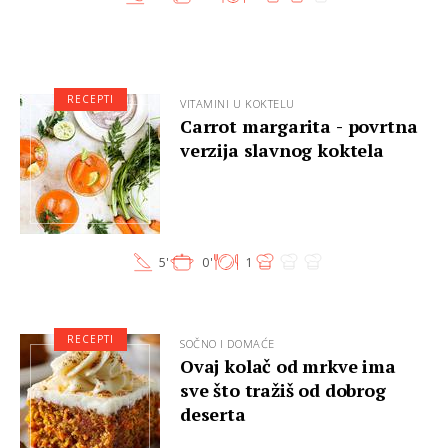
RECEPTI
VITAMINI U KOKTELU
Carrot margarita - povrtna
verzija slavnog koktela
5'
0'
1
RECEPTI
SOČNO I DOMAĆE
Ovaj kolač od mrkve ima
sve što tražiš od dobrog
deserta