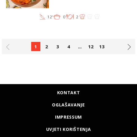
12'
0'
2
1
2
3
4
...
12
13
KONTAKT
OGLAŠAVANJE
IMPRESSUM
UVJETI KORIŠTENJA