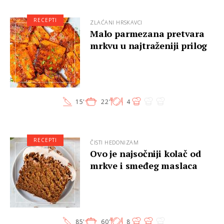
RECEPTI
ZLAĆANI HRSKAVCI
Malo parmezana pretvara
mrkvu u najtraženiji prilog
15'
22'
4
RECEPTI
ČISTI HEDONIZAM
Ovo je najsočniji kolač od
mrkve i smeđeg maslaca
85'
60'
8