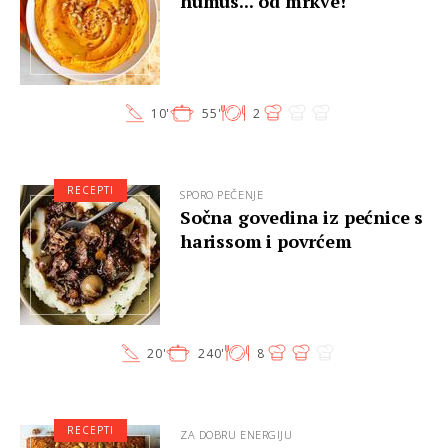
humus... od mrkve!
10'
55'
2
RECEPTI
SPORO PEČENJE
Sočna govedina iz pećnice s
harissom i povrćem
20'
240'
8
RECEPTI
ZA DOBRU ENERGIJU