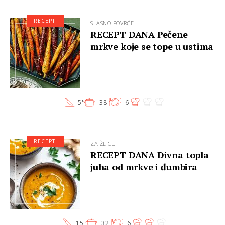
RECEPTI
SLASNO POVRĆE
RECEPT DANA Pečene
mrkve koje se tope u ustima
5'
38'
6
RECEPTI
ZA ŽLICU
RECEPT DANA Divna topla
juha od mrkve i đumbira
15'
32'
6