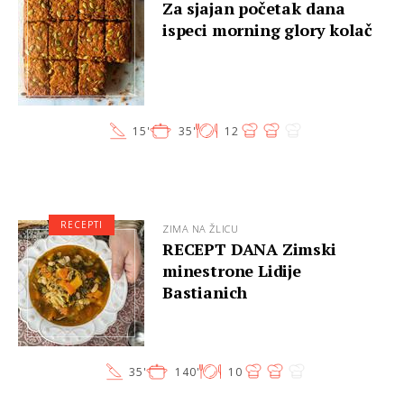
Za sjajan početak dana
ispeci morning glory kolač
15'
35'
12
RECEPTI
ZIMA NA ŽLICU
RECEPT DANA Zimski
minestrone Lidije
Bastianich
35'
140'
10