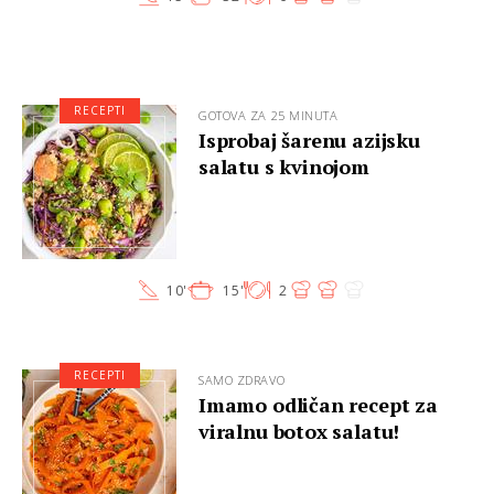
RECEPTI
GOTOVA ZA 25 MINUTA
Isprobaj šarenu azijsku
salatu s kvinojom
10'
15'
2
RECEPTI
SAMO ZDRAVO
Imamo odličan recept za
viralnu botox salatu!