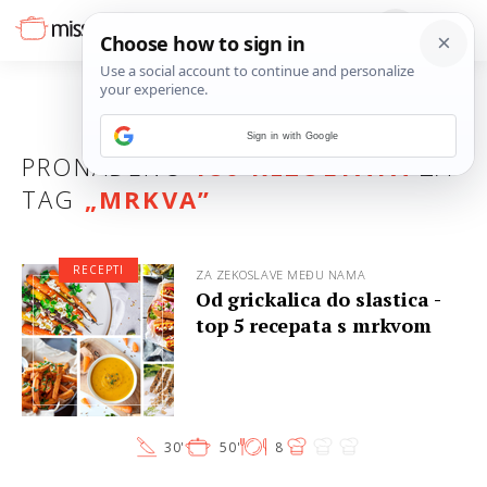
Sign in with Google
PRONAĐENO
180 REZULTATA
ZA
TAG
„
MRKVA
”
RECEPTI
ZA ZEKOSLAVE MEĐU NAMA
Od grickalica do slastica -
top 5 recepata s mrkvom
30'
50'
8