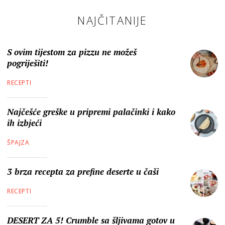
NAJČITANIJE
S ovim tijestom za pizzu ne možeš
pogriješiti!
RECEPTI
Najčešće greške u pripremi palačinki i kako
ih izbjeći
ŠPAJZA
3 brza recepta za prefine deserte u čaši
RECEPTI
DESERT ZA 5! Crumble sa šljivama gotov u