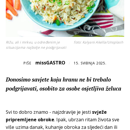
Rižu, ali i mrkvu, u određenim je
foto: Kalyani Akella/Unsplash
situacijama najbolje ne podgrijavati
missGASTRO
PIŠE
/
15. SVIBNJA 2025.
Donosimo savjete koju hranu ne bi trebalo
podgrijavati, osobito za osobe osjetljiva želuca
Svi to dobro znamo - najzdravije je jesti
svježe
pripremljene obroke
. Ipak, ubrzan ritam života sve
više uzima danak, kuhanje obroka za sljedeći dan ili