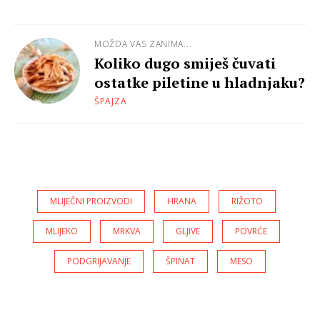
MOŽDA VAS ZANIMA...
Koliko dugo smiješ čuvati
ostatke piletine u hladnjaku?
ŠPAJZA
MLIJEČNI PROIZVODI
HRANA
RIŽOTO
MLIJEKO
MRKVA
GLJIVE
POVRĆE
PODGRIJAVANJE
ŠPINAT
MESO