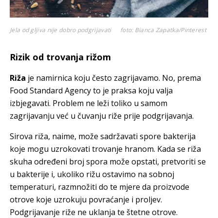
Jela od gljiva nije dobro podgrijavati
foto: Bianca Zapatka/Pinterest
Rizik od trovanja rižom
Riža
je namirnica koju često zagrijavamo. No, prema
Food Standard Agency to je praksa koju valja
izbjegavati. Problem ne leži toliko u samom
zagrijavanju već u čuvanju riže prije podgrijavanja.
Sirova riža, naime, može sadržavati spore bakterija
koje mogu uzrokovati trovanje hranom. Kada se riža
skuha određeni broj spora može opstati, pretvoriti se
u bakterije i, ukoliko rižu ostavimo na sobnoj
temperaturi, razmnožiti do te mjere da proizvode
otrove koje uzrokuju povraćanje i proljev.
Podgrijavanje riže ne uklanja te štetne otrove.