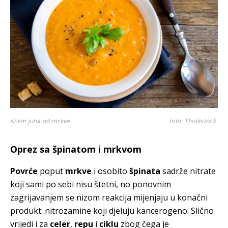
Krem juha od mrkve
foto: Thinkstock
Oprez sa špinatom i mrkvom
Povrće
poput
mrkve
i osobito
špinata
sadrže nitrate
koji sami po sebi nisu štetni, no ponovnim
zagrijavanjem se nizom reakcija mijenjaju u konačni
produkt: nitrozamine koji djeluju kancerogeno. Slično
vrijedi i za
celer
,
repu
i
ciklu
zbog čega je