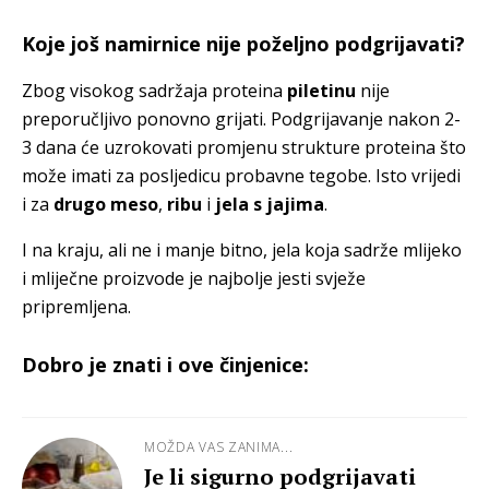
Koje još namirnice nije poželjno podgrijavati?
Zbog visokog sadržaja proteina
piletinu
nije
preporučljivo ponovno grijati. Podgrijavanje nakon 2-
3 dana će uzrokovati promjenu strukture proteina što
može imati za posljedicu probavne tegobe. Isto vrijedi
i za
drugo meso
,
ribu
i
jela s jajima
.
I na kraju, ali ne i manje bitno, jela koja sadrže mlijeko
i mliječne proizvode je najbolje jesti svježe
pripremljena.
Dobro je znati i ove činjenice:
MOŽDA VAS ZANIMA...
Je li sigurno podgrijavati