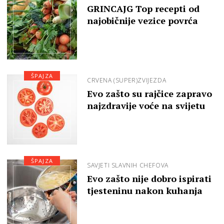
GRINCAJG Top recepti od
najobičnije vezice povrća
ŠPAJZA
CRVENA (SUPER)ZVIJEZDA
Evo zašto su rajčice zapravo
najzdravije voće na svijetu
ŠPAJZA
SAVJETI SLAVNIH CHEFOVA
Evo zašto nije dobro ispirati
tjesteninu nakon kuhanja