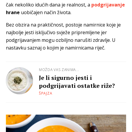
čak nekoliko idućih dana je realnost, a
podgrijavanje
hrane
uobičajen
način života.
Bez obzira na praktičnost, postoje namirnice koje je
najbolje jesti isključivo svježe pripremljene jer
podgrijavanjem mogu ozbiljno narušiti zdravlje. U
nastavku saznaj o kojim je namirnicama riječ.
MOŽDA VAS ZANIMA...
Je li sigurno jesti i
podgrijavati ostatke riže?
ŠPAJZA