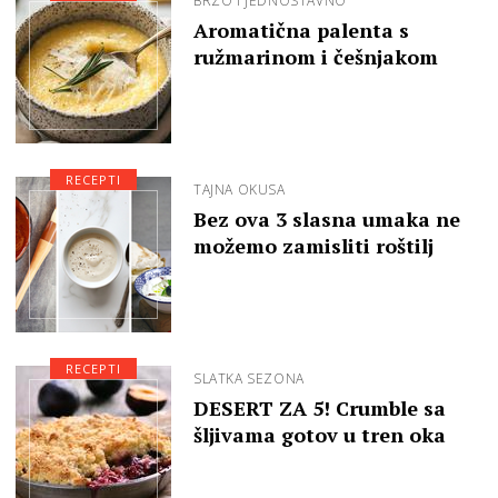
BRZO I JEDNOSTAVNO
Aromatična palenta s
ružmarinom i češnjakom
RECEPTI
TAJNA OKUSA
Bez ova 3 slasna umaka ne
možemo zamisliti roštilj
RECEPTI
SLATKA SEZONA
DESERT ZA 5! Crumble sa
šljivama gotov u tren oka