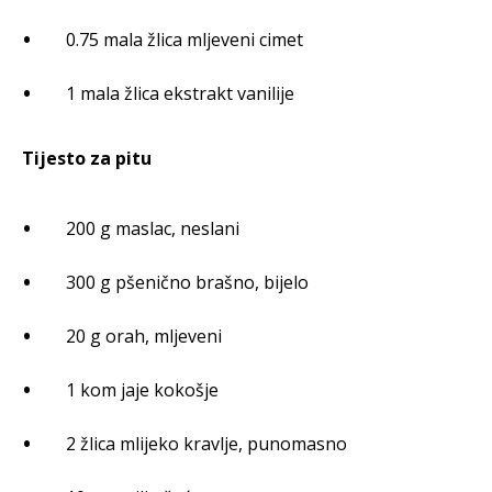
0.75 mala žlica mljeveni cimet
1 mala žlica ekstrakt vanilije
Tijesto za pitu
200 g maslac, neslani
300 g pšenično brašno, bijelo
20 g orah, mljeveni
1 kom jaje kokošje
2 žlica mlijeko kravlje, punomasno