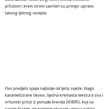
pršutom i krem sirom savršen su primjer upravo
takvog ljetnog recepta.
Ovo predjelo spaja najbolje od ljeta: svježe, blago
karamelizirane tikvice, nježna kremasta tekstura sira i
vrhunski pršut iz ponude brenda DOBRO, koji sa
svojim blagim, elegantnim okusom unosi savršen