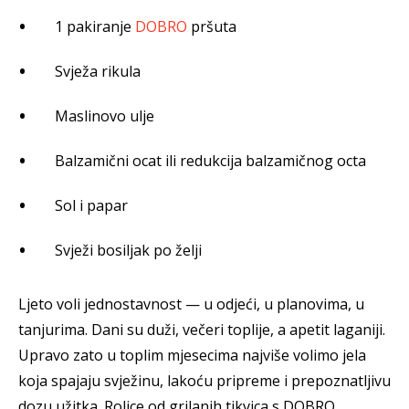
1 pakiranje
DOBRO
pršuta
Svježa rikula
Maslinovo ulje
Balzamični ocat ili redukcija balzamičnog octa
Sol i papar
Svježi bosiljak po želji
Ljeto voli jednostavnost — u odjeći, u planovima, u
tanjurima. Dani su duži, večeri toplije, a apetit laganiji.
Upravo zato u toplim mjesecima najviše volimo jela
koja spajaju svježinu, lakoću pripreme i prepoznatljivu
dozu užitka. Rolice od grilanih tikvica s DOBRO