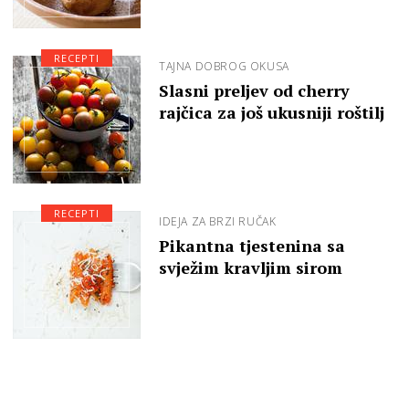
RECEPTI
TAJNA DOBROG OKUSA
Slasni preljev od cherry
rajčica za još ukusniji roštilj
RECEPTI
IDEJA ZA BRZI RUČAK
Pikantna tjestenina sa
svježim kravljim sirom