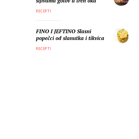
šljivama gotov u tren oka
RECEPTI
FINO I JEFTINO Slasni
popečci od slanutka i tikvica
RECEPTI