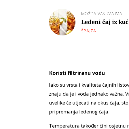
MOŽDA VAS ZANIMA...
Ledeni čaj iz ku
ŠPAJZA
Koristi filtriranu vodu
Iako su vrsta i kvaliteta čajnih list
znaju da je i voda jednako važna. 
uvelike će utjecati na okus čaja, sto
pripremanja ledenog čaja.
Temperatura također čini osjetnu raz