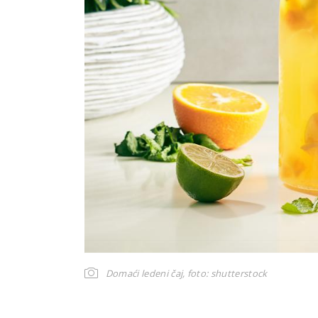
Domaći ledeni čaj,
foto: shutterstock