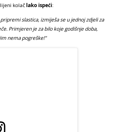
lijeni kolač
lako ispeći
:
 pripremi slastica, izmiješa se u jednoj zdjeli za
e. Primjeren je za bilo koje godišnje doba,
 njim nema pogreške!"