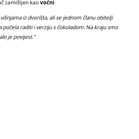
lač zamišljen kao
voćni
:
višnjama iz dvorišta, ali se jednom članu obitelji
ga počela raditi i verziju s čokoladom. Na kraju smo
alo je povijest."