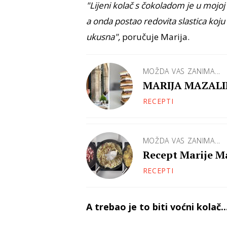
"Lijeni kolač s čokoladom je u mojoj 
a onda postao redovita slastica koju su
ukusna",
poručuje Marija.
MOŽDA VAS ZANIMA...
MARIJA MAZALIN:
RECEPTI
MOŽDA VAS ZANIMA...
Recept Marije Ma
RECEPTI
A trebao je to biti voćni kolač..