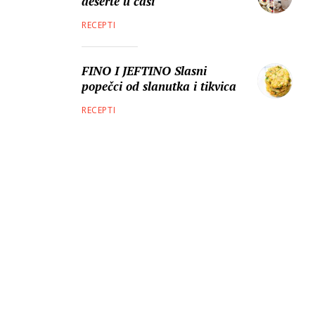
deserte u čaši
RECEPTI
FINO I JEFTINO Slasni
popečci od slanutka i tikvica
RECEPTI