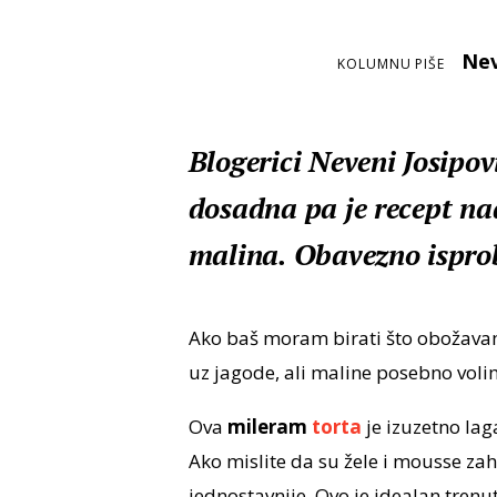
Nev
KOLUMNU PIŠE
Blogerici Neveni Josipov
dosadna pa je recept n
malina. Obavezno ispro
Ako baš moram birati što obožav
uz jagode, ali maline posebno voli
Ova
mileram
torta
je izuzetno lag
Ako mislite da su žele i mousse zaht
jednostavnije. Ovo je idealan trenu