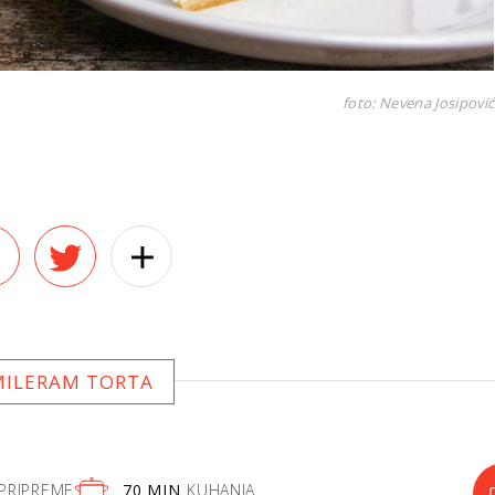
foto: Nevena Josipović
MILERAM TORTA
PRIPREME
70 MIN
KUHANJA