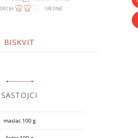
ORCIJA
SREDNJE
BISKVIT
SASTOJCI
maslac 100 g
šećer 100 g