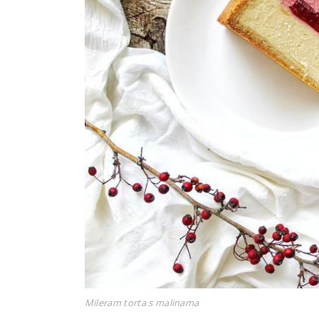
Mileram torta s malinama