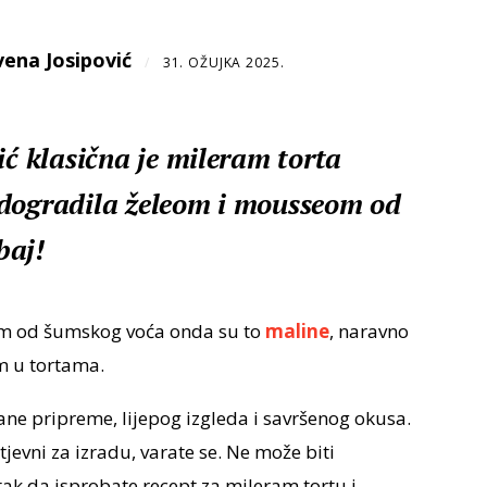
ena Josipović
/
31. OŽUJKA 2025.
ić klasična je mileram torta
adogradila želeom i mousseom od
baj!
am od šumskog voća onda su to
maline
, naravno
m u tortama.
ane pripreme, lijepog izgleda i savršenog okusa.
jevni za izradu, varate se. Ne može biti
tak da isprobate recept za mileram tortu i