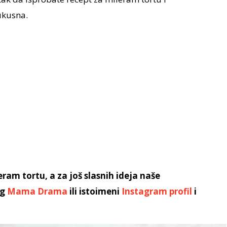
 ukusna.
ram tortu, a za još slasnih ideja naše
og
Mama Drama
ili istoimeni
Instagram profil
i