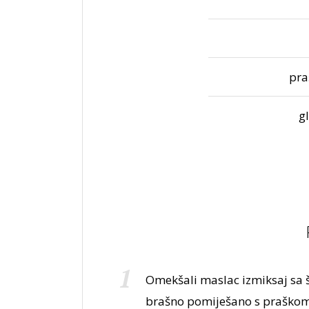
pra
g
Omekšali maslac izmiksaj sa š
brašno pomiješano s praškom 