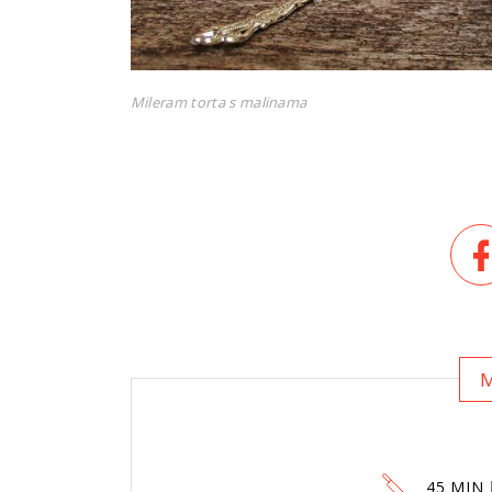
Mileram torta s malinama
45 MIN