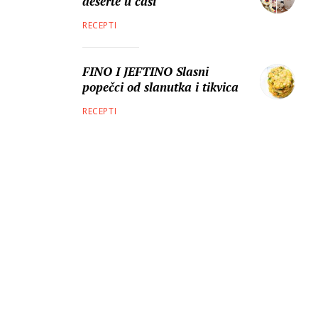
deserte u čaši
RECEPTI
FINO I JEFTINO Slasni
popečci od slanutka i tikvica
RECEPTI