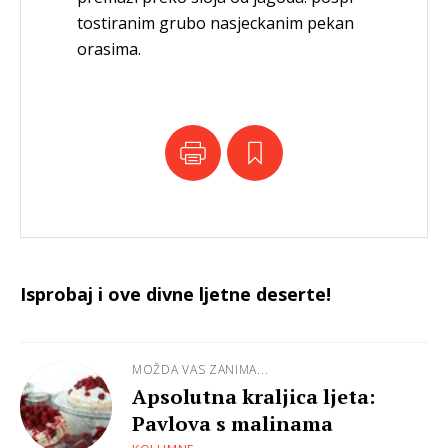
tostiranim grubo nasjeckanim pekan
orasima.
Isprobaj i ove divne ljetne deserte!
MOŽDA VAS ZANIMA...
Apsolutna kraljica ljeta:
Pavlova s malinama