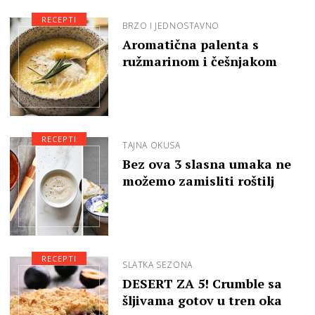
RECEPTI
BRZO I JEDNOSTAVNO
Aromatična palenta s
ružmarinom i češnjakom
RECEPTI
TAJNA OKUSA
Bez ova 3 slasna umaka ne
možemo zamisliti roštilj
RECEPTI
SLATKA SEZONA
DESERT ZA 5! Crumble sa
šljivama gotov u tren oka