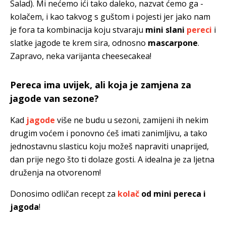
Salad). Mi nećemo ići tako daleko, nazvat ćemo ga -
kolačem, i kao takvog s guštom i pojesti jer jako nam
je fora ta kombinacija koju stvaraju
mini slani
pereci
i
slatke jagode te krem sira, odnosno
mascarpone
.
Zapravo, neka varijanta cheesecakea!
Pereca ima uvijek, ali koja je zamjena za
jagode van sezone?
Kad
jagode
više ne budu u sezoni, zamijeni ih nekim
drugim voćem i ponovno ćeš imati zanimljivu, a tako
jednostavnu slasticu koju možeš napraviti unaprijed,
dan prije nego što ti dolaze gosti. A idealna je za ljetna
druženja na otvorenom!
Donosimo odličan recept za
kolač
od mini pereca i
jagoda
!