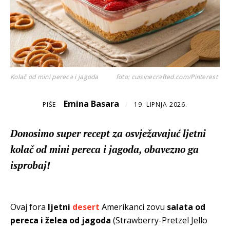
Kolač od mini pereca i jagoda
foto: cuisinecrafted.com/Pinterest
Emina Basara
PIŠE
/
19. LIPNJA 2026.
Donosimo super recept za osvježavajuć ljetni
kolač od mini pereca i jagoda, obavezno ga
isprobaj!
Ovaj fora
ljetni
desert
Amerikanci zovu
salata od
pereca i želea od jagoda
(Strawberry-Pretzel Jello