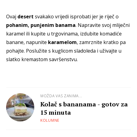
Ovaj
desert
svakako vrijedi isprobati jer je riječ o
pohanim, punjenim banama
. Napravite svoj mliječni
karamel ili kupite u trgovinama, izdubite komadiće
banane, napunite
karamelom
, zamrznite kratko pa
pohajte. Poslužite s kuglicom sladoleda i uživajte u
slatko kremastom savršenstvu.
MOŽDA VAS ZANIMA...
Kolač s bananama - gotov za
15 minuta
KOLUMNE