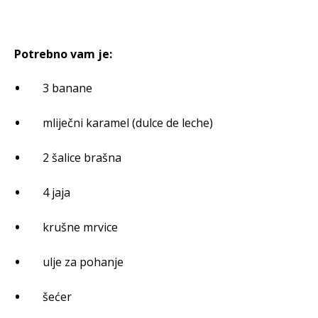
Potrebno vam je:
3 banane
mliječni karamel (dulce de leche)
2 šalice brašna
4 jaja
krušne mrvice
ulje za pohanje
šećer