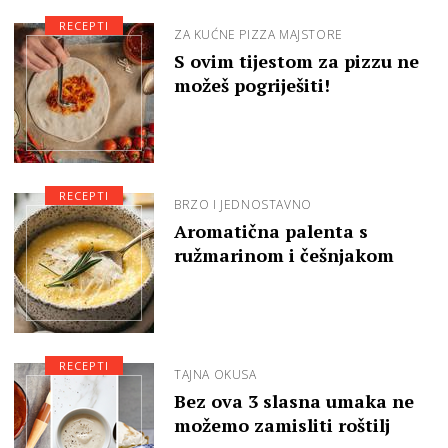
RECEPTI
ZA KUĆNE PIZZA MAJSTORE
S ovim tijestom za pizzu ne
možeš pogriješiti!
RECEPTI
BRZO I JEDNOSTAVNO
Aromatična palenta s
ružmarinom i češnjakom
RECEPTI
TAJNA OKUSA
Bez ova 3 slasna umaka ne
možemo zamisliti roštilj