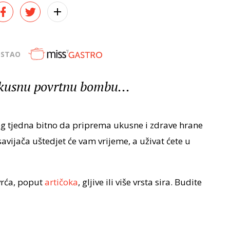
OSTAO
ukusnu povrtnu bombu...
g tjedna bitno da priprema ukusne i zdrave hrane
avijača uštedjet će vam vrijeme, a uživat ćete u
vrća, poput
artičoka
, gljive ili više vrsta sira. Budite