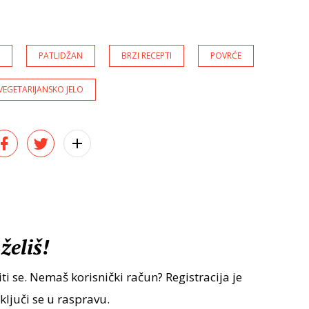
A
PATLIDŽAN
BRZI RECEPTI
POVRĆE
VEGETARIJANSKO JELO
želiš!
ti se. Nemaš korisnički račun? Registracija je
uključi se u raspravu.