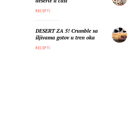
deserte u čaši
RECEPTI
DESERT ZA 5! Crumble sa
šljivama gotov u tren oka
RECEPTI