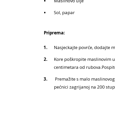
Maslinovo ulje
Sol, papar
Priprema:
Nasjeckajte povrće, dodajte ma
Kore poškropite maslinovim ul
centimetara od rubova.Pospit
Premažite s malo maslinovog u
pećnici zagrijanoj na 200 stup