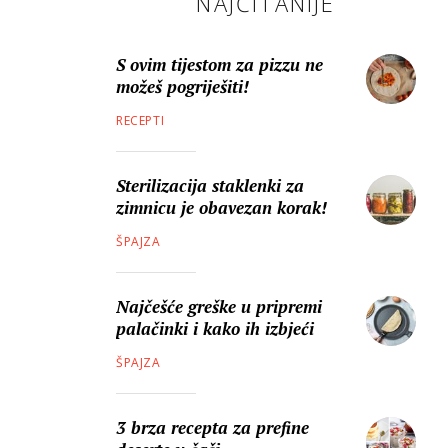
NAJČITANIJE
S ovim tijestom za pizzu ne
možeš pogriješiti!
RECEPTI
Sterilizacija staklenki za
zimnicu je obavezan korak!
ŠPAJZA
Najčešće greške u pripremi
palačinki i kako ih izbjeći
ŠPAJZA
3 brza recepta za prefine