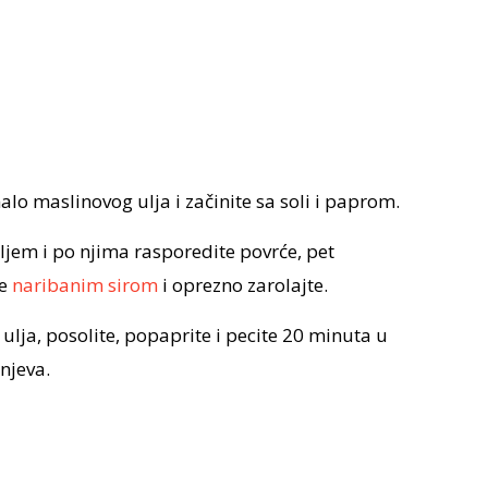
lo maslinovog ulja i začinite sa soli i paprom.
jem i po njima rasporedite povrće, pet
e
naribanim sirom
i oprezno zarolajte.
lja, posolite, popaprite i pecite 20 minuta u
njeva.