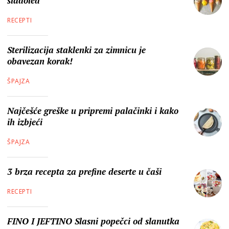
sladoled
RECEPTI
Sterilizacija staklenki za zimnicu je
obavezan korak!
ŠPAJZA
Najčešće greške u pripremi palačinki i kako
ih izbjeći
ŠPAJZA
3 brza recepta za prefine deserte u čaši
RECEPTI
FINO I JEFTINO Slasni popečci od slanutka