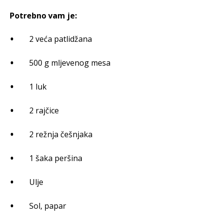
Potrebno vam je:
2 veća patlidžana
500 g mljevenog mesa
1 luk
2 rajčice
2 režnja češnjaka
1 šaka peršina
Ulje
Sol, papar