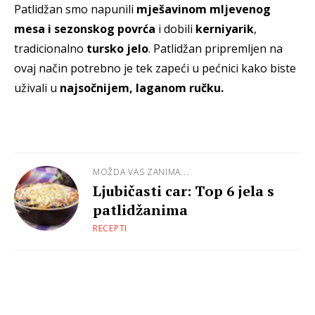
Patlidžan smo napunili
mješavinom mljevenog
mesa i sezonskog povrća
i dobili
kerniyarik
,
tradicionalno
tursko jelo
. Patlidžan pripremljen na
ovaj način potrebno je tek zapeći u pećnici kako biste
uživali u
najsočnijem, laganom ručku.
MOŽDA VAS ZANIMA...
Ljubičasti car: Top 6 jela s
patlidžanima
RECEPTI