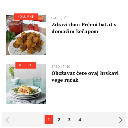
KOLUMNE
OVO LIJEČI!
Zdravi duo: Pečeni batat s
domaćim kečapom
RECEPTI
BRZO I FINO
Obožavat ćete ovaj hrskavi
vege ručak
1
2
3
4