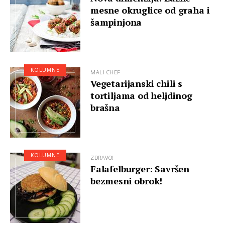
mesne okruglice od graha i
šampinjona
KOLUMNE
MALI CHEF
Vegetarijanski chili s
tortiljama od heljdinog
brašna
KOLUMNE
ZDRAVO!
Falafelburger: Savršen
bezmesni obrok!