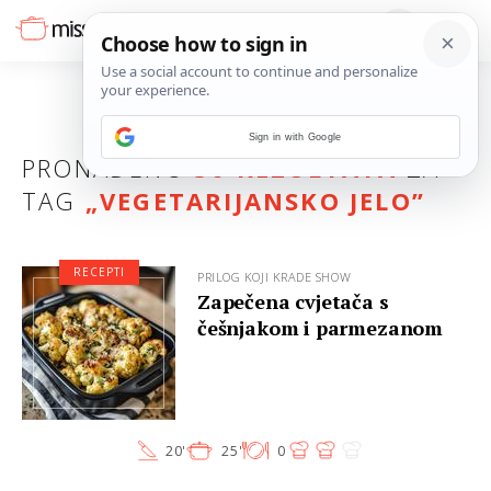
Sign in with Google
PRONAĐENO
50 REZULTATA
ZA
TAG
„
VEGETARIJANSKO JELO
”
RECEPTI
PRILOG KOJI KRADE SHOW
Zapečena cvjetača s
češnjakom i parmezanom
20'
25'
0