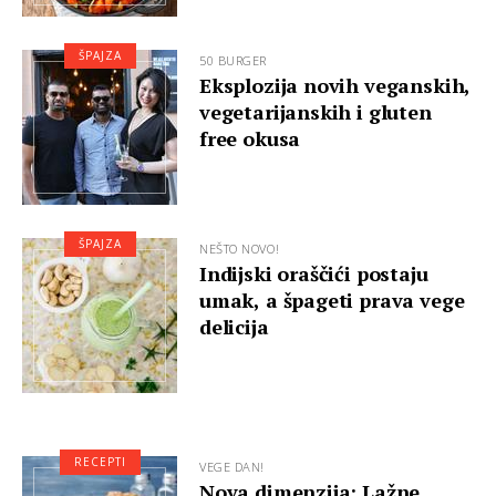
ŠPAJZA
50 BURGER
Eksplozija novih veganskih,
vegetarijanskih i gluten
free okusa
ŠPAJZA
NEŠTO NOVO!
Indijski oraščići postaju
umak, a špageti prava vege
delicija
RECEPTI
VEGE DAN!
Nova dimenzija: Lažne