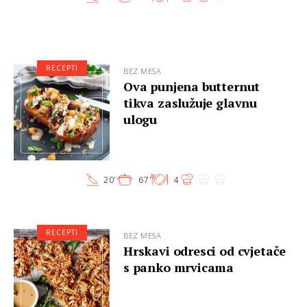
RECEPTI
BEZ MESA
Ova punjena butternut
tikva zaslužuje glavnu
ulogu
20'
67'
4
RECEPTI
BEZ MESA
Hrskavi odresci od cvjetače
s panko mrvicama