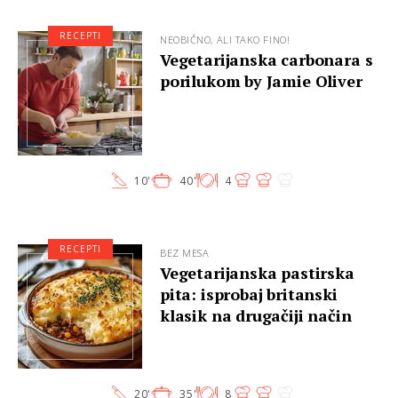
RECEPTI
NEOBIČNO, ALI TAKO FINO!
Vegetarijanska carbonara s
porilukom by Jamie Oliver
10'
40'
4
RECEPTI
BEZ MESA
Vegetarijanska pastirska
pita: isprobaj britanski
klasik na drugačiji način
20'
35'
8