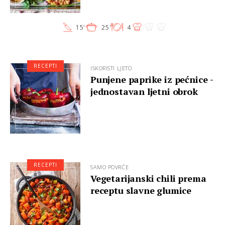
15'
25'
4
RECEPTI
ISKORISTI LJETO
Punjene paprike iz pećnice -
jednostavan ljetni obrok
RECEPTI
SAMO POVRĆE
Vegetarijanski chili prema
receptu slavne glumice