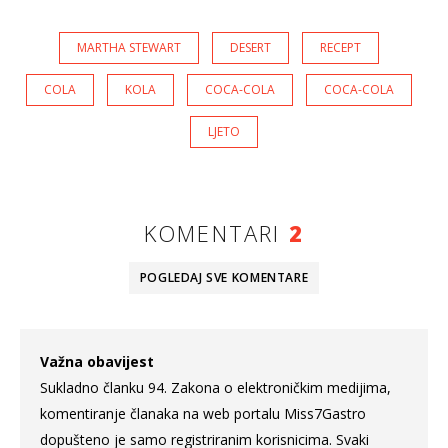
MARTHA STEWART
DESERT
RECEPT
COLA
KOLA
COCA-COLA
COCA-COLA
LJETO
KOMENTARI
2
POGLEDAJ SVE
KOMENTARE
Važna obavijest
Sukladno članku 94. Zakona o elektroničkim medijima,
komentiranje članaka na web portalu Miss7Gastro
dopušteno je samo registriranim korisnicima. Svaki