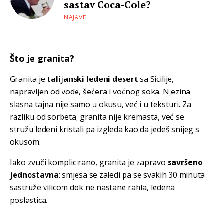
sastav Coca-Cole?
NAJAVE
Što je granita?
Granita je
talijanski ledeni desert
sa Sicilije,
napravljen od vode, šećera i voćnog soka. Njezina
slasna tajna nije samo u okusu, već i u teksturi. Za
razliku od sorbeta, granita nije kremasta, već se
stružu ledeni kristali pa izgleda kao da jedeš snijeg s
okusom.
Iako zvuči komplicirano, granita je zapravo
savršeno
jednostavna
: smjesa se zaledi pa se svakih 30 minuta
sastruže vilicom dok ne nastane rahla, ledena
poslastica.