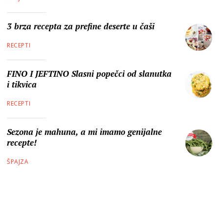
3 brza recepta za prefine deserte u čaši
RECEPTI
FINO I JEFTINO Slasni popečci od slanutka
i tikvica
RECEPTI
Sezona je mahuna, a mi imamo genijalne
recepte!
ŠPAJZA