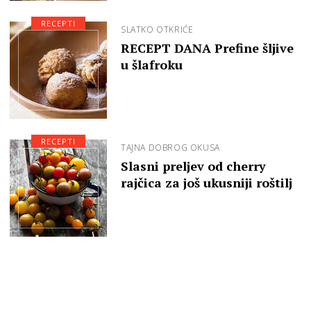
RECEPTI
SLATKO OTKRIĆE
RECEPT DANA Prefine šljive
u šlafroku
RECEPTI
TAJNA DOBROG OKUSA
Slasni preljev od cherry
rajčica za još ukusniji roštilj