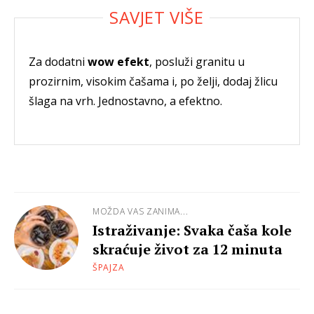
Za dodatni
wow efekt
, posluži granitu u
prozirnim, visokim čašama i, po želji, dodaj žlicu
šlaga na vrh. Jednostavno, a efektno.
MOŽDA VAS ZANIMA...
Istraživanje: Svaka čaša kole
skraćuje život za 12 minuta
ŠPAJZA