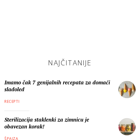
NAJČITANIJE
Imamo čak 7 genijalnih recepata za domaći
sladoled
RECEPTI
Sterilizacija staklenki za zimnicu je
obavezan korak!
ŠPAJZA