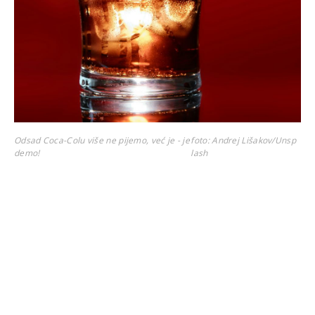
Odsad Coca-Colu više ne pijemo, već je - je
foto: Andrej Lišakov/Unsp
demo!
lash