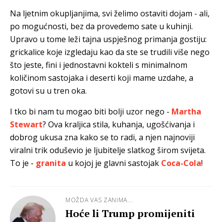
Na ljetnim okupljanjima, svi želimo ostaviti dojam - ali,
po mogućnosti, bez da provedemo sate u kuhinji.
Upravo u tome leži tajna uspješnog primanja gostiju:
grickalice koje izgledaju kao da ste se trudili više nego
što jeste, fini i jednostavni kokteli s minimalnom
količinom sastojaka i deserti koji mame uzdahe, a
gotovi su u tren oka.
I tko bi nam tu mogao biti bolji uzor nego -
Martha
Stewart
? Ova kraljica stila, kuhanja, ugošćivanja i
dobrog ukusa zna kako se to radi, a njen najnoviji
viralni trik oduševio je ljubitelje slatkog širom svijeta.
To je -
granita
u kojoj je glavni sastojak
Coca-Cola
!
MOŽDA VAS ZANIMA...
Hoće li Trump promijeniti