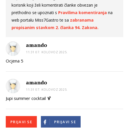
korisnik koji želi komentirati članke obvezan je
prethodno se upoznati s
Pravilima komentiranja
na
web portalu Miss7Gastro te sa
zabranama
propisanim stavkom 2. članka 94. Zakona.
amando
11:31 07. KOLOVOZ 2025.
Ocjena 5
amando
11:31 07. KOLOVOZ 2025.
Jupi summer cocktail 🍹
PRIJAVI SE
PRIJAVI SE