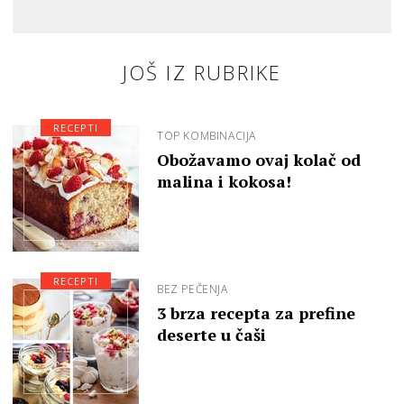
JOŠ IZ RUBRIKE
RECEPTI
TOP KOMBINACIJA
Obožavamo ovaj kolač od
malina i kokosa!
RECEPTI
BEZ PEČENJA
3 brza recepta za prefine
deserte u čaši