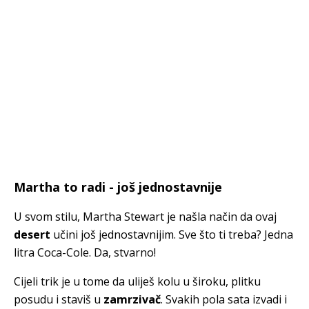
Martha to radi - još jednostavnije
U svom stilu, Martha Stewart je našla način da ovaj
desert
učini još jednostavnijim. Sve što ti treba? Jedna
litra Coca-Cole. Da, stvarno!
Cijeli trik je u tome da uliješ kolu u široku, plitku
posudu i staviš u
zamrzivač
. Svakih pola sata izvadi i