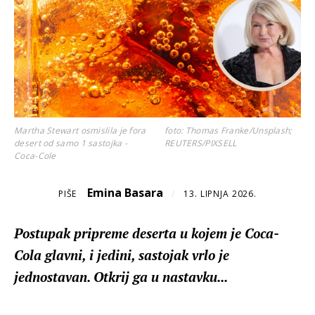
Martha Stewart osmislila je fora
foto: Thomas Franke/Unsplash;
desert od samo 1 sastojka -
REUTERS/PIXSELL
Coca-Cole
Emina Basara
PIŠE
/
13. LIPNJA 2026.
Postupak pripreme deserta u kojem je Coca-
Cola glavni, i jedini, sastojak vrlo je
jednostavan. Otkrij ga u nastavku...