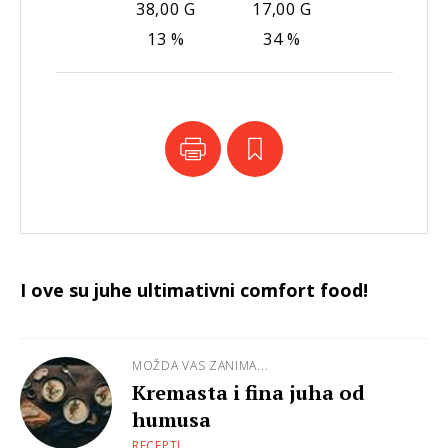
38,00 G
17,00 G
13 %
34 %
I ove su juhe ultimativni comfort food!
MOŽDA VAS ZANIMA...
Kremasta i fina juha od
humusa
RECEPTI