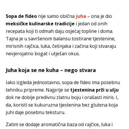
Sopa de fideo
nije samo obična
juha
– ona je dio
meksičke kulinarske tradicije
i jedan od onih
recepata koji ti odmah daju osjećaj topline i doma.
Tajna je u savršenom balansu tostirane tjestenine,
mirisnih rajčica, luka, češnjaka i začina koji stvaraju
nevjerojatno bogat i utješan okus.
Juha koja se ne kuha – nego stvara
Iako izgleda jednostavno, sopa de fideo ima posebnu
tehniku pripreme. Najprije se
tjestenina prži u ulju
dok ne dobije predivnu zlatnu boju i orašasti miris. I,
da, koristi se kukuruzna tjestenina bez glutena koja
juhi daje posebnu teksturu.
Zatim se dodaje aromatična baza od rajčice, luka i