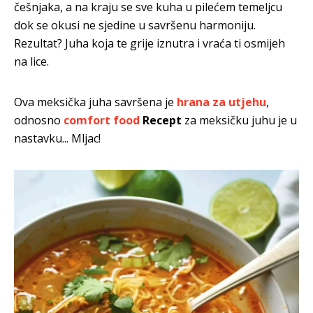
češnjaka, a na kraju se sve kuha u pilećem temeljcu
dok se okusi ne sjedine u savršenu harmoniju.
Rezultat? Juha koja te grije iznutra i vraća ti osmijeh
na lice.
Ova meksička juha savršena je
hrana za utjehu
,
odnosno
comfort food
Recept
za meksičku juhu je u
nastavku... Mljac!