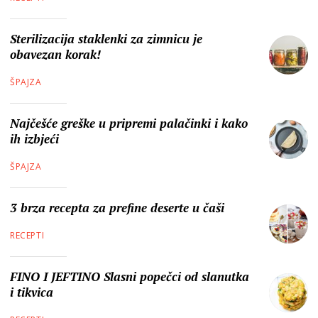
Sterilizacija staklenki za zimnicu je
obavezan korak!
ŠPAJZA
Najčešće greške u pripremi palačinki i kako
ih izbjeći
ŠPAJZA
3 brza recepta za prefine deserte u čaši
RECEPTI
FINO I JEFTINO Slasni popečci od slanutka
i tikvica