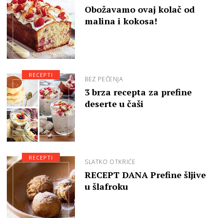
Obožavamo ovaj kolač od
malina i kokosa!
RECEPTI
BEZ PEČENJA
3 brza recepta za prefine
deserte u čaši
RECEPTI
SLATKO OTKRIĆE
RECEPT DANA Prefine šljive
u šlafroku