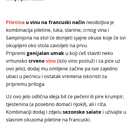
Piletina
u vinu na francuski način
neodoljiva je
kombinacija piletine, luka, slanine, crnog vina i
šampinjona na stol će donijeti sjajne okuse koje će svi
okupljeni oko stola zavoljeti na prvu.
Pripremi
genijalan umak
u koji ćeš staviti neko
vrhunsko
crveno
vino
(isto vino posluži i za piće uz
ovo jelo), dodaj mu omiljene začine pa sve zajedno
ubaci u pećnicu i ostatak vremena iskoristi za
pripremu priloga.
Uz ovo jelo odlična ideja bit će pečeni ili pire krumpir,
tjestenina (a posebno domaći njoki!), ali i riža.
Kombinaciji dodaj i zdjelu
sezonske salate
i uživajte u
slasnim okusima piletine na francuski.