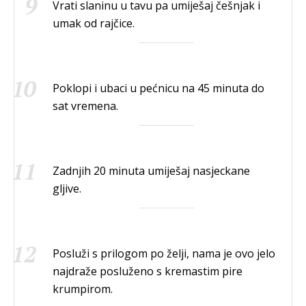
Vrati slaninu u tavu pa umiješaj češnjak i
umak od rajčice.
Poklopi i ubaci u pećnicu na 45 minuta do
sat vremena.
Zadnjih 20 minuta umiješaj nasjeckane
gljive.
Posluži s prilogom po želji, nama je ovo jelo
najdraže posluženo s kremastim pire
krumpirom.