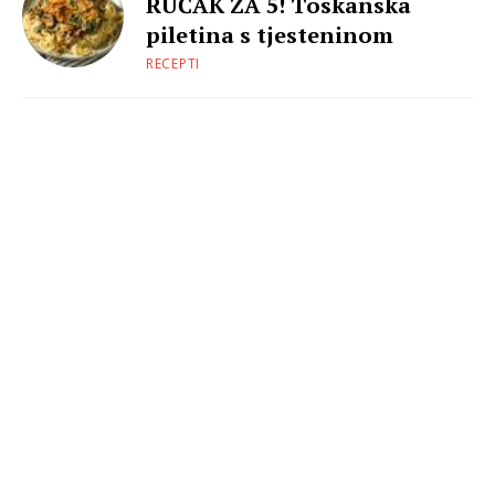
RUČAK ZA 5! Toskanska
piletina s tjesteninom
RECEPTI