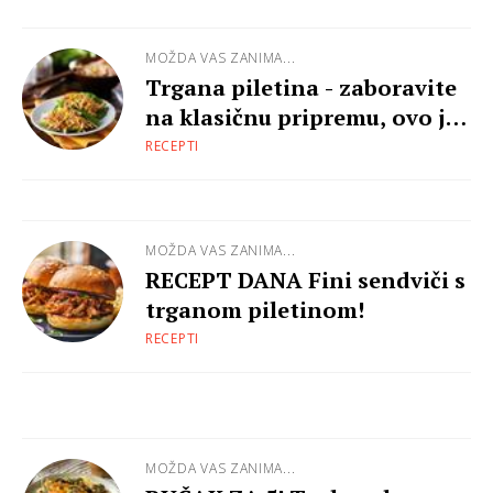
MOŽDA VAS ZANIMA...
Trgana piletina - zaboravite
na klasičnu pripremu, ovo je
savršenstvo!
RECEPTI
MOŽDA VAS ZANIMA...
RECEPT DANA Fini sendviči s
trganom piletinom!
RECEPTI
MOŽDA VAS ZANIMA...