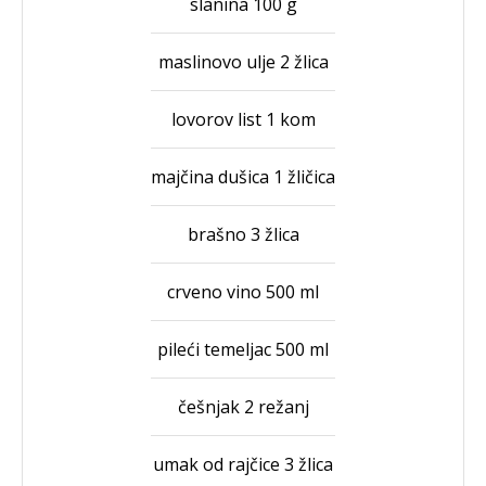
slanina 100 g
maslinovo ulje 2 žlica
lovorov list 1 kom
majčina dušica 1 žličica
brašno 3 žlica
crveno vino 500 ml
pileći temeljac 500 ml
češnjak 2 režanj
umak od rajčice 3 žlica