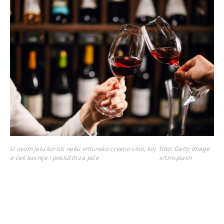
U ovom jelu koristi neku vrhunsko crveno vino, koj
foto: Getty Image
e ćeš kasnije i poslužiti za piće
s/Unsplash