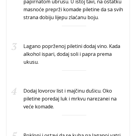
papirnatom ubrusu. U istoj tavi, na ostatku
masnoće preprži komade piletine da sa svih
strana dobiju lijepu zlaćanu boju.
Lagano poprženoj piletini dodaj vino. Kada
alkohol ispari, dodaj soli i papra prema
ukusu.
Dodaj lovorov list i majčinu dušicu. Oko
piletine poredaj luk i mrkvu narezanei na
veće komade.
Poklopi i ostavi da se kuha na laganoj vatri