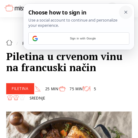
Sign in with Google
PILETINA
RECEPTI
Piletina u crvenom vinu
na francuski način
PILETINA
25 MIN
75 MIN
5
SREDNJE