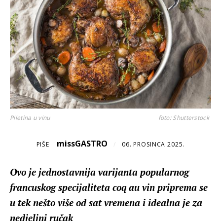
Piletina u vinu
foto: Shutterstock
missGASTRO
PIŠE
/
06. PROSINCA 2025.
Ovo je jednostavnija varijanta popularnog
francuskog specijaliteta coq au vin priprema se
u tek nešto više od sat vremena i idealna je za
nedjeljni ručak