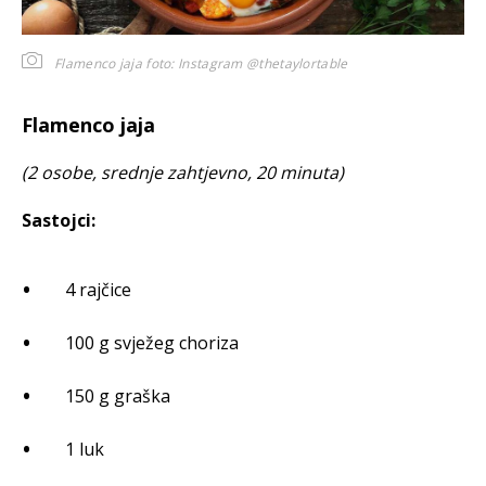
Flamenco jaja
foto: Instagram @thetaylortable
Flamenco jaja
(2 osobe, srednje zahtjevno, 20 minuta)
Sastojci:
4 rajčice
100 g svježeg choriza
150 g graška
1 luk