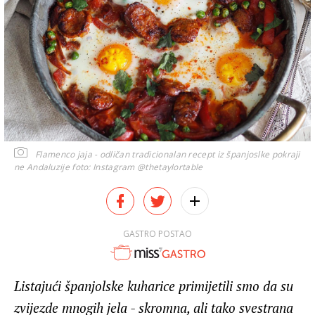
Flamenco jaja - odličan tradicionalan recept iz španjoslke pokraji
ne Andaluzije
foto: Instagram @thetaylortable
GASTRO POSTAO
Listajući španjolske kuharice primijetili smo da su
zvijezde mnogih jela - skromna, ali tako svestrana