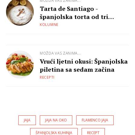
MOŽDA VAS ZANIMA...
Tarta de Santiago -
španjolska torta od tri
sastojka
KOLUMNE
MOŽDA VAS ZANIMA...
Vrući ljetni okusi: Španjolska
piletina sa sedam začina
RECEPTI
JAJA
JAJA NA OKO
FLAMENCO JAJA
ŠPANJOLSKA KUHINJA
RECEPT