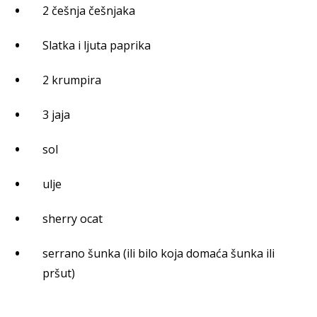
2 češnja češnjaka
Slatka i ljuta paprika
2 krumpira
3 jaja
sol
ulje
sherry ocat
serrano šunka (ili bilo koja domaća šunka ili
pršut)