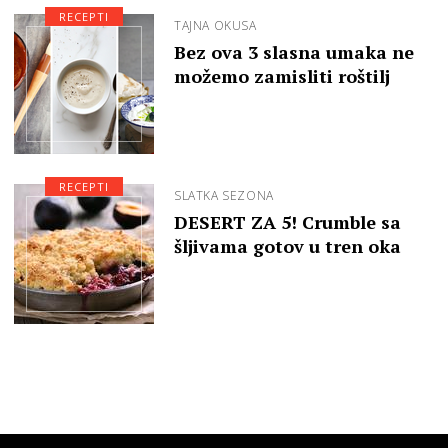
RECEPTI
TAJNA OKUSA
Bez ova 3 slasna umaka ne
možemo zamisliti roštilj
RECEPTI
SLATKA SEZONA
DESERT ZA 5! Crumble sa
šljivama gotov u tren oka