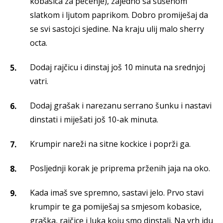
kobasica za pečenje), zajedno sa sušenom
slatkom i ljutom paprikom. Dobro promiješaj da
se svi sastojci sjedine. Na kraju ulij malo sherry
octa.
Dodaj rajčicu i dinstaj još 10 minuta na srednjoj
vatri.
Dodaj grašak i narezanu serrano šunku i nastavi
dinstati i miješati još 10-ak minuta.
Krumpir nareži na sitne kockice i poprži ga.
Posljednji korak je priprema prženih jaja na oko.
Kada imaš sve spremno, sastavi jelo. Prvo stavi
krumpir te ga pomiješaj sa smjesom kobasice,
graška, rajčice i luka koju smo dinstali. Na vrh idu