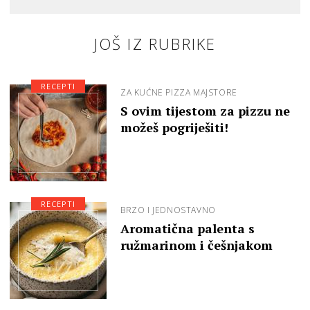
JOŠ IZ RUBRIKE
RECEPTI
ZA KUĆNE PIZZA MAJSTORE
S ovim tijestom za pizzu ne
možeš pogriješiti!
RECEPTI
BRZO I JEDNOSTAVNO
Aromatična palenta s
ružmarinom i češnjakom