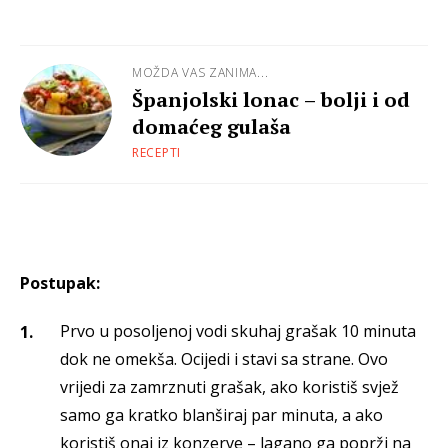
MOŽDA VAS ZANIMA...
Španjolski lonac – bolji i od
domaćeg gulaša
RECEPTI
Postupak:
Prvo u posoljenoj vodi skuhaj grašak 10 minuta
dok ne omekša. Ocijedi i stavi sa strane. Ovo
vrijedi za zamrznuti grašak, ako koristiš svjež
samo ga kratko blanširaj par minuta, a ako
koristiš onaj iz konzerve – lagano ga poprži na