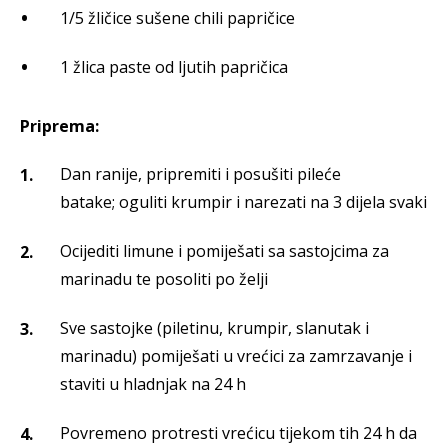
1/5 žličice sušene chili papričice
1 žlica paste od ljutih papričica
Priprema:
Dan ranije, pripremiti i posušiti pileće
batake; oguliti krumpir i narezati na 3 dijela svaki
Ocijediti limune i pomiješati sa sastojcima za
marinadu te posoliti po želji
Sve sastojke (piletinu, krumpir, slanutak i
marinadu) pomiješati u vrećici za zamrzavanje i
staviti u hladnjak na 24 h
Povremeno protresti vrećicu tijekom tih 24 h da