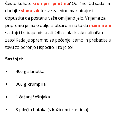
Često kuhate
krumpir
i
piletinu
? Odlično! Od sada im
dodajte
slanutak
te sve zajedno marinirajte i
dopustite da postanu vaše omiljeno jelo. Vrijeme za
pripremu je malo dulje, s obzirom na to da
marinirani
sastojci trebaju odstajati 24h u hladnjaku, ali ništa
zato! Kada je spremno za pečenje, samo ih prebacite u
tavu za pečenje i ispecite. I to je to!
Sastojci:
400 g slanutka
800 g krumpira
1 češanj češnjaka
8 pilećih bataka (s kožicom i kostima)