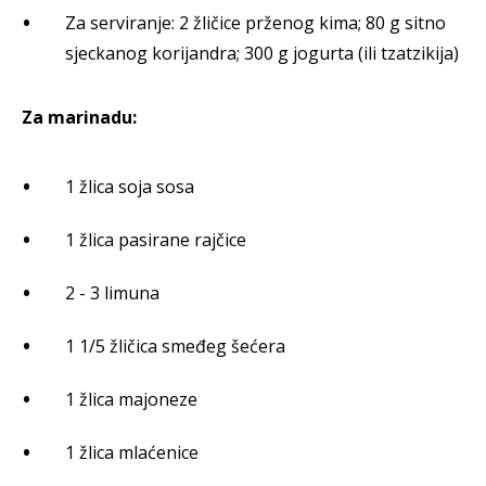
Za serviranje: 2 žličice prženog kima; 80 g sitno
sjeckanog korijandra; 300 g jogurta (ili tzatzikija)
Za marinadu:
1 žlica soja sosa
1 žlica pasirane rajčice
2 - 3 limuna
1 1/5 žličica smeđeg šećera
1 žlica majoneze
1 žlica mlaćenice