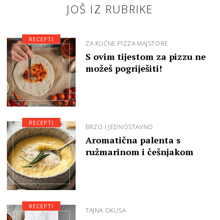
JOŠ IZ RUBRIKE
RECEPTI
ZA KUĆNE PIZZA MAJSTORE
S ovim tijestom za pizzu ne
možeš pogriješiti!
RECEPTI
BRZO I JEDNOSTAVNO
Aromatična palenta s
ružmarinom i češnjakom
RECEPTI
TAJNA OKUSA