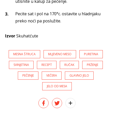
utisnite u kalup za pečenje.
Pecite sat i pol na 170°c. ostavite u hladnjaku
preko noći pa poslužite.
Izvor
Skuhatćute
MESNA ŠTRUCA
MLJEVENO MESO
PURETINA
SVINJETINA
RECEPT
RUČAK
PRŽENJE
PEČENJE
VEČERA
GLAVNO JELO
JELO OD MESA