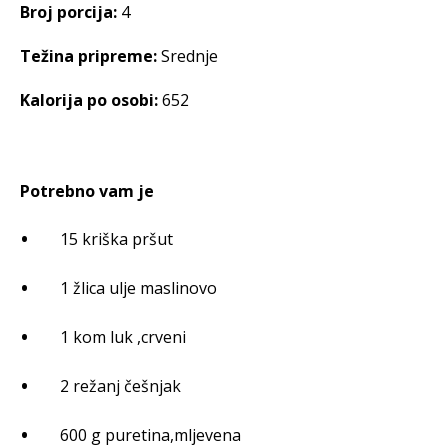
Broj porcija:
4
Težina pripreme:
Srednje
Kalorija po osobi:
652
Potrebno vam je
15 kriška pršut
1 žlica ulje maslinovo
1 kom luk ,crveni
2 režanj češnjak
600 g puretina,mljevena