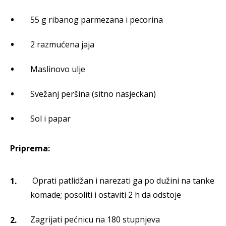
55 g ribanog parmezana i pecorina
2 razmućena jaja
Maslinovo ulje
Svežanj peršina (sitno nasjeckan)
Sol i papar
Priprema:
Oprati patlidžan i narezati ga po dužini na tanke
komade; posoliti i ostaviti 2 h da odstoje
Zagrijati pećnicu na 180 stupnjeva