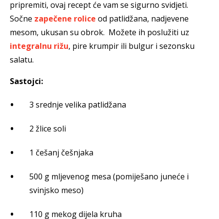
pripremiti, ovaj recept će vam se sigurno svidjeti.
Sočne
zapečene rolice
od patlidžana, nadjevene
mesom, ukusan su obrok. Možete ih poslužiti uz
integralnu rižu
, pire krumpir ili bulgur i sezonsku
salatu.
Sastojci:
3 srednje velika patlidžana
2 žlice soli
1 češanj češnjaka
500 g mljevenog mesa (pomiješano juneće i
svinjsko meso)
110 g mekog dijela kruha