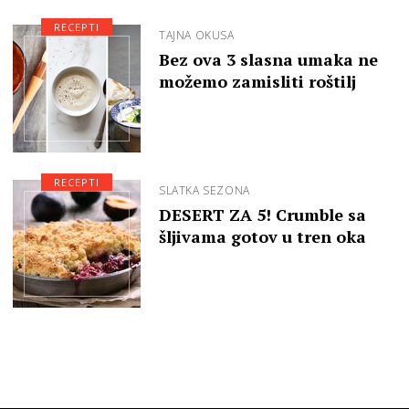
RECEPTI
TAJNA OKUSA
Bez ova 3 slasna umaka ne
možemo zamisliti roštilj
RECEPTI
SLATKA SEZONA
DESERT ZA 5! Crumble sa
šljivama gotov u tren oka