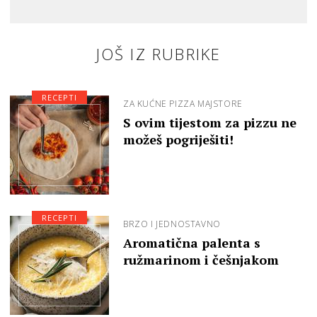
JOŠ IZ RUBRIKE
RECEPTI
ZA KUĆNE PIZZA MAJSTORE
S ovim tijestom za pizzu ne
možeš pogriješiti!
RECEPTI
BRZO I JEDNOSTAVNO
Aromatična palenta s
ružmarinom i češnjakom