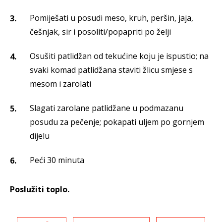
Pomiješati u posudi meso, kruh, peršin, jaja,
češnjak, sir i posoliti/popapriti po želji
Osušiti patlidžan od tekućine koju je ispustio; na
svaki komad patlidžana staviti žlicu smjese s
mesom i zarolati
Slagati zarolane patlidžane u podmazanu
posudu za pečenje; pokapati uljem po gornjem
dijelu
Peći 30 minuta
Poslužiti toplo.