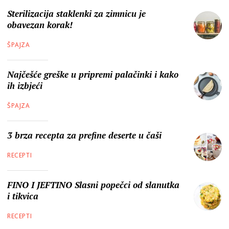
Sterilizacija staklenki za zimnicu je
obavezan korak!
ŠPAJZA
Najčešće greške u pripremi palačinki i kako
ih izbjeći
ŠPAJZA
3 brza recepta za prefine deserte u čaši
RECEPTI
FINO I JEFTINO Slasni popečci od slanutka
i tikvica
RECEPTI