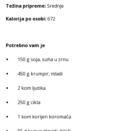
Težina pripreme:
Srednje
Kalorija po osobi:
672
Potrebno vam je
150 g soja, suha u zrnu
450 g krumpir, mladi
2 kom ljutika
250 g cikla
1 kom korijen koromača