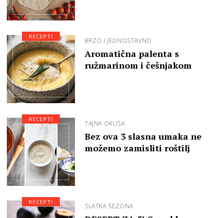
RECEPTI
BRZO I JEDNOSTAVNO
Aromatična palenta s
ružmarinom i češnjakom
RECEPTI
TAJNA OKUSA
Bez ova 3 slasna umaka ne
možemo zamisliti roštilj
RECEPTI
SLATKA SEZONA