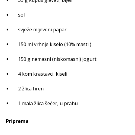
55 g kupus glavati, bijeli
sol
svježe mljeveni papar
150 ml vrhnje kiselo (10% masti )
150 g nemasni (niskomasni) jogurt
4 kom krastavci, kiseli
2 žlica hren
1 mala žlica šećer, u prahu
Priprema