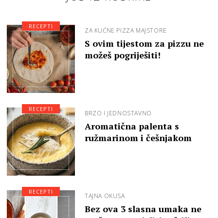
RECEPTI
ZA KUĆNE PIZZA MAJSTORE
S ovim tijestom za pizzu ne
možeš pogriješiti!
RECEPTI
BRZO I JEDNOSTAVNO
Aromatična palenta s
ružmarinom i češnjakom
RECEPTI
TAJNA OKUSA
Bez ova 3 slasna umaka ne