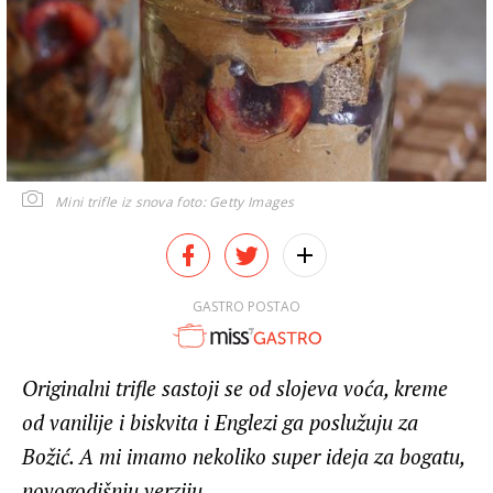
Mini trifle iz snova
foto: Getty Images
GASTRO POSTAO
Originalni trifle sastoji se od slojeva voća, kreme
od vanilije i biskvita i Englezi ga poslužuju za
Božić. A mi imamo nekoliko super ideja za bogatu,
novogodišnju verziju