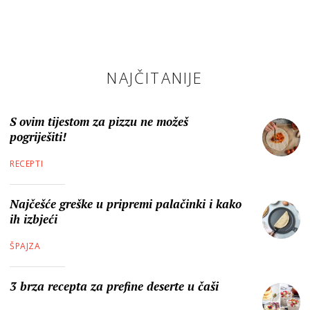
NAJČITANIJE
S ovim tijestom za pizzu ne možeš
pogriješiti!
RECEPTI
Najčešće greške u pripremi palačinki i kako
ih izbjeći
ŠPAJZA
3 brza recepta za prefine deserte u čaši