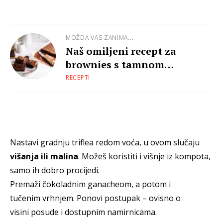
MOŽDA VAS ZANIMA...
Naš omiljeni recept za
brownies s tamnom
čokoladom
RECEPTI
Nastavi gradnju triflea redom voća, u ovom slučaju
višanja ili malina
. Možeš koristiti i višnje iz kompota,
samo ih dobro procijedi.
Premaži čokoladnim ganacheom, a potom i
tučenim vrhnjem. Ponovi postupak – ovisno o
visini posude i dostupnim namirnicama.