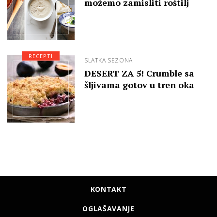
možemo zamisliti roštilj
RECEPTI
SLATKA SEZONA
DESERT ZA 5! Crumble sa
šljivama gotov u tren oka
KONTAKT
OGLAŠAVANJE